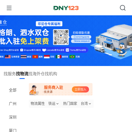
Item
找服务
找物流
找海外仓
找机构
1
of
服务商入驻
1
全部
立即加入
·找资源
广州
物流属性
铁运
热门国家
台湾
深圳
厦门