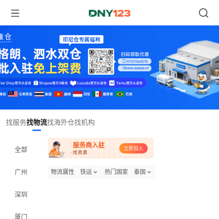
Item
找服务
找物流
找海外仓
找机构
1
of
服务商入驻
1
全部
立即加入
·找资源
广州
物流属性
铁运
热门国家
泰国
深圳
厦门