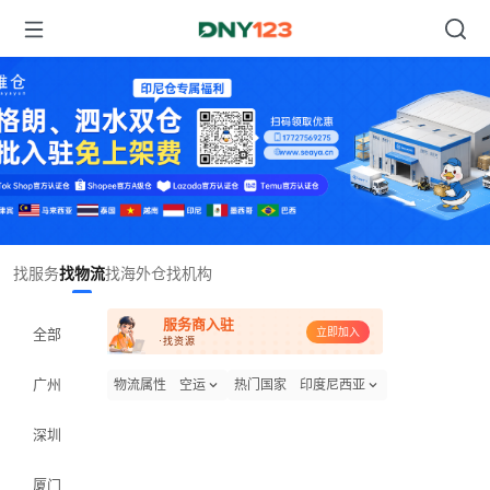
Item
找服务
找物流
找海外仓
找机构
1
of
服务商入驻
1
全部
立即加入
·找资源
广州
物流属性
空运
热门国家
印度尼西亚
深圳
厦门