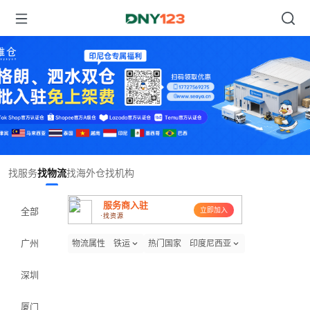
Item
找服务
找物流
找海外仓
找机构
1
of
服务商入驻
1
全部
立即加入
·找资源
广州
物流属性
铁运
热门国家
印度尼西亚
深圳
厦门