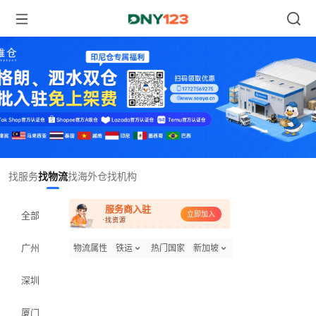
Item
找服务
找物流
找海外仓
找机构
1
of
服务商入驻
1
全部
立即加入
·找资源
广州
物流属性
铁运
热门国家
新加坡
深圳
厦门