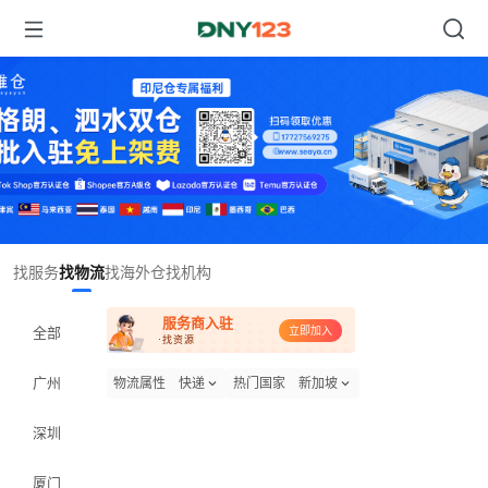
Item
找服务
找物流
找海外仓
找机构
1
of
服务商入驻
1
全部
立即加入
·找资源
广州
物流属性
快递
热门国家
新加坡
深圳
厦门