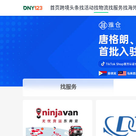
首页
跨境头条
找活动
找物流
找服务
找海
找服务
Item
1
of
1