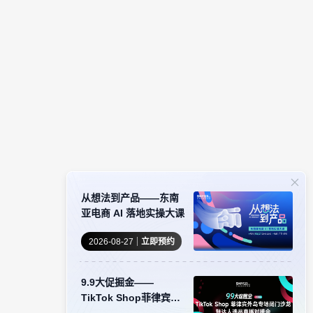
从想法到产品——东南
亚电商 AI 落地实操大课
2026-08-27
立即预约
9.9大促掘金——
TikTok Shop菲律宾外