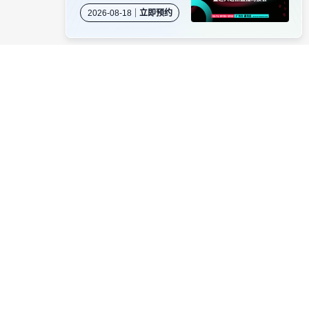
岛专场闭门沙龙暨达人
2026-08-18
立即预约
选品直播对接会
资源对接
卖家社群
服务商商务合作
当受骗。