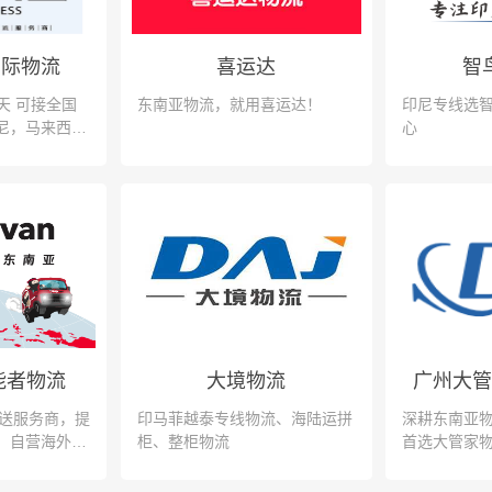
国际物流
喜运达
智
天 可接全国
东南亚物流，就用喜运达！
印尼专线选
尼，马来西
心
n 能者物流
大境物流
派送服务商，提
印马菲越泰专线物流、海陆运拼
深耕东南亚
、自营海外
柜、整柜物流
首选大管家
站式跨境物流