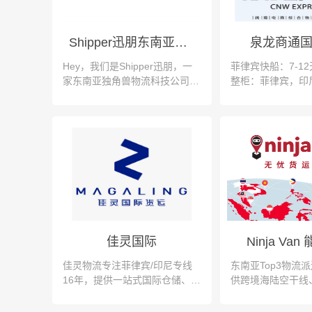
Shipper迅朋东南亚物流
泉龙商通
Hey，我们是Shipper迅朋，一
菲律宾快船：7-12
家东南亚独角兽物流科技公司，
整柜：菲律宾，印
总部位于雅加达，在印尼35个城
亚，泰国，日本
市自营300家仓储中心，主营东
南亚头程物流、印尼海外仓。
佳灵国际
Ninja Va
佳灵物流专注菲律宾/印尼专线
东南亚Top3物流
16年，提供一站式国际仓储、
供跨境海陆空干线
海/空运及门到门配送服务。
仓、末端派送等一
解决方案