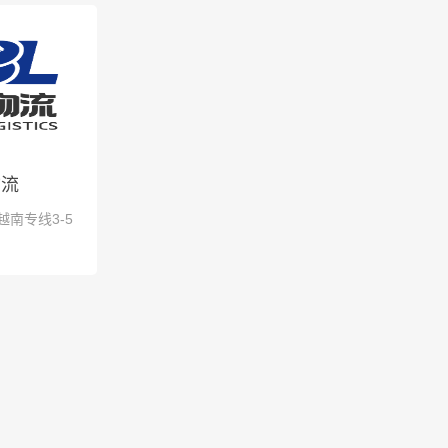
物流
越南专线3-5