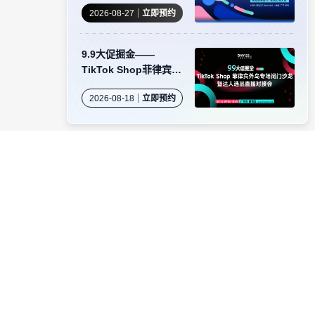
2026-08-27
立即预约
9.9大促掘金——
TikTok Shop菲律宾外
岛专场闭门沙龙暨达人
2026-08-18
立即预约
选品直播对接会
资源对接
卖家社群
服务商商务合作