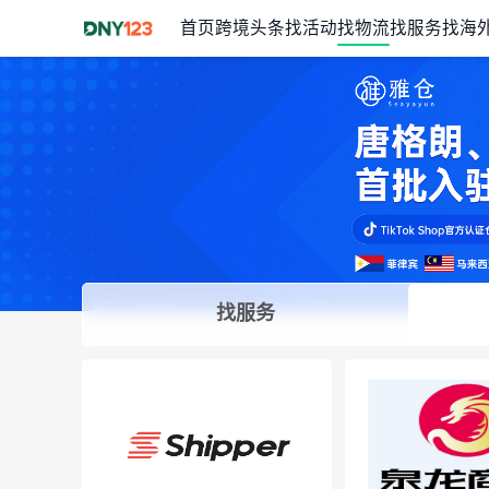
首页
跨境头条
找活动
找物流
找服务
找海
找服务
Item
1
of
1