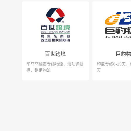
百世跨境
巨豹
印马菲越泰专线物流、海陆运拼
印尼专线8-15天，
柜、整柜物流
天