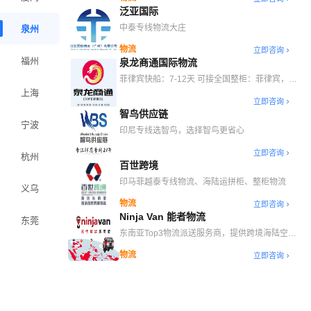
泛亚国际
中泰专线物流大庄
泉州
物流
立即咨询
福州
泉龙商通国际物流
菲律宾快船：7-12天 可接全国整柜：菲律宾，印
尼，马来西亚，泰国，日本
上海
立即咨询
智鸟供应链
宁波
印尼专线选智鸟，选择智鸟更省心
立即咨询
杭州
百世跨境
印马菲越泰专线物流、海陆运拼柜、整柜物流
义乌
物流
立即咨询
Ninja Van 能者物流
东莞
东南亚Top3物流派送服务商，提供跨境海陆空干
线、自营海外仓、末端派送等一站式跨境物流解决
物流
立即咨询
方案