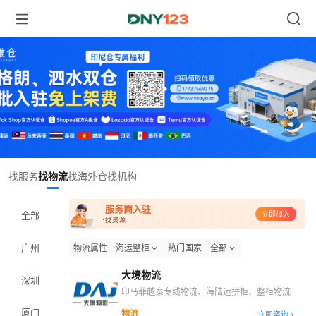
Item
找服务
找物流
找海外仓
找机构
1
of
服务商入驻
1
全部
立即加入
·找资源
广州
物流属性
海运整柜
热门国家
全部
大境物流
深圳
印马菲越泰专线物流、海陆运拼柜、整柜物流
厦门
物流
立即咨询