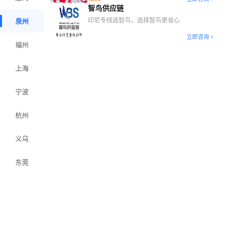
方案
智鸟供应链
印尼专线选智鸟，选择智鸟更省心
泉州
立即咨询
福州
上海
宁波
杭州
义乌
东莞