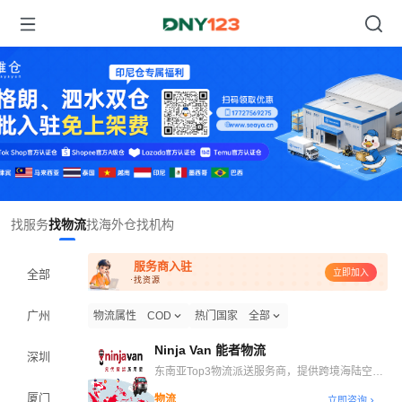
Item
找服务
找物流
找海外仓
找机构
1
of
服务商入驻
1
全部
立即加入
·找资源
广州
物流属性
COD
热门国家
全部
Ninja Van 能者物流
深圳
东南亚Top3物流派送服务商，提供跨境海陆空干
线、自营海外仓、末端派送等一站式跨境物流解决
厦门
物流
立即咨询