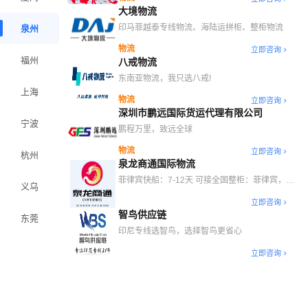
方案
大境物流
印马菲越泰专线物流、海陆运拼柜、整柜物流
泉州
物流
立即咨询
福州
八戒物流
东南亚物流，我只选八戒!
上海
物流
立即咨询
深圳市鹏远国际货运代理有限公司
宁波
鹏程万里，致远全球
物流
立即咨询
杭州
泉龙商通国际物流
菲律宾快船：7-12天 可接全国整柜：菲律宾，印
义乌
尼，马来西亚，泰国，日本
立即咨询
智鸟供应链
东莞
印尼专线选智鸟，选择智鸟更省心
立即咨询