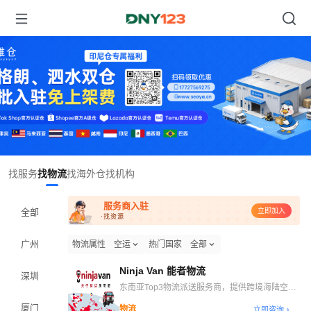
Item
找服务
找物流
找海外仓
找机构
1
of
服务商入驻
1
全部
立即加入
·找资源
广州
物流属性
空运
热门国家
全部
Ninja Van 能者物流
深圳
东南亚Top3物流派送服务商，提供跨境海陆空干
线、自营海外仓、末端派送等一站式跨境物流解决
厦门
物流
立即咨询