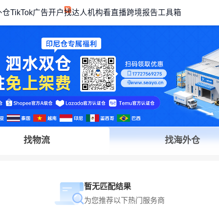
外仓
TikTok广告开户
找达人机构
看直播
跨境报告
工具箱
找物流
找海外仓
暂无匹配结果
为您推荐以下热门服务商