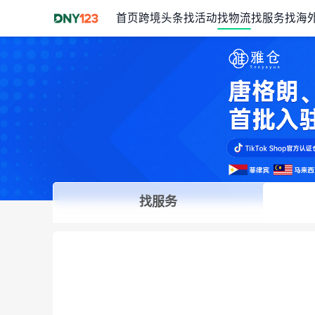
首页
跨境头条
找活动
找物流
找服务
找海
找服务
Item
1
of
1