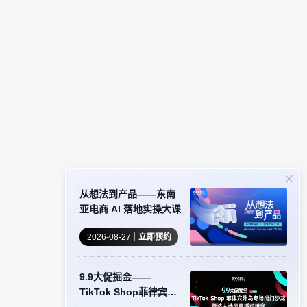
从想法到产品——东南
亚电商 AI 落地实操大课
2026-08-27
立即预约
9.9大促掘金——
TikTok Shop菲律宾外