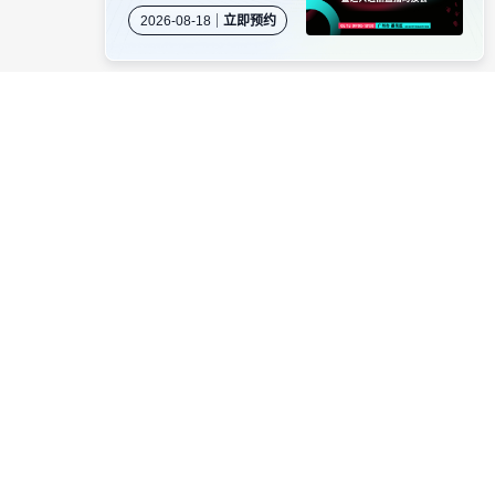
岛专场闭门沙龙暨达人
2026-08-18
立即预约
选品直播对接会
资源对接
卖家社群
服务商商务合作
当受骗。