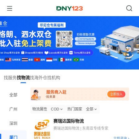
Item
找服务
找物流
找海外仓
找机构
1
of
服务商入驻
1
全部
立即加入
·找资源
广州
物流属性
COD
热门国家
全部
赛瑞达国际物流
深圳
赛瑞达国际物流 | 东南亚专线专家
厦门
立即咨询