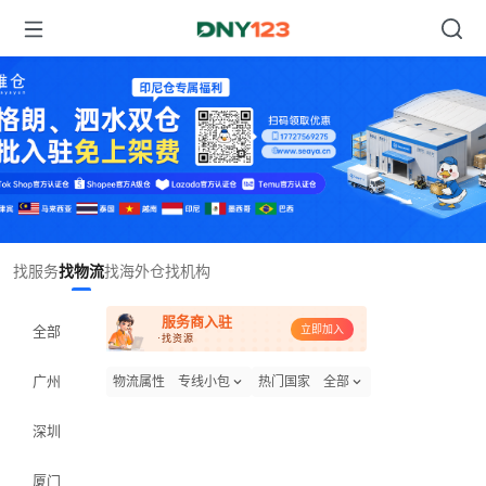
Item
找服务
找物流
找海外仓
找机构
1
of
服务商入驻
1
全部
立即加入
·找资源
广州
物流属性
专线小包
热门国家
全部
深圳
厦门