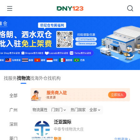
Item
找服务
找物流
找海外仓
找机构
1
of
服务商入驻
1
全部
立即加入
·找资源
广州
物流属性
门到门
热门国家
全部
泛亚国际
深圳
中泰专线物流大庄
厦门
物流
立即咨询