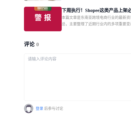
卖家集体向贸易竞争委员会投诉；菲律宾
获两批申报不实的走私烟花爆竹等区域监
下周执行！Shopee这类产品上架
与行业事件。国内机票燃油费再调低据央
本篇文章是东南亚跨境电商行业的最新资
证；Lazada突增禁运品类；越南
报道，8月5日起国内航线机票燃油附加费
总，主要整理了近期行业内的多项重要变
家主播实名认证
调：800公里以上航线每位成人旅客收取7
括 Shopee 越南本土店具备 NFC 技术的
800公里（含）以下收取40元，较此前分
品上架必须提交完整有效资质文件；Lazad
30元和10元。
坡站点紧急更新跨境禁运清单。同时涵盖
评论
0
2027 年 1 月起强制平台完成卖家与主播
证；泰国升级外资代持企业审查；印尼将
然资源单一出口通道制度提前至 9 月实
银行下调菲律宾 2027 年 GDP 增长预期
管动态与行业事件。
登录
后参与讨论