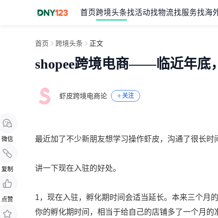
首页
跨境头条
找活动
找物流
找服务
找海
首页
跨境头条
正文
shopee跨境电商——临近年
虾皮跨境电商论
关注
最近加了不少新朋友想学习操作虾皮，沟通了很长时
微信
讲一下现在入驻的好处。
复制
1，现在入驻，孵化期时间会适当延长。本来三个月
点赞
你的孵化期时间，相当于给自己的店铺多了一个月的