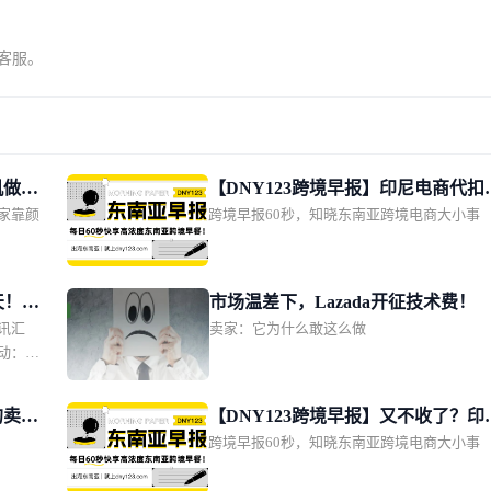
系客服。
机做成
【DNY123跨境早报】印尼电商代扣
家靠颜
跨境早报60秒，知晓东南亚跨境电商大小事
改期11月1日；TikTok Shop推动印
单量增长2.5倍；上缴1628亿！越南
点管控电商物流链路
天！两
市场温差下，Lazada开征技术费！
讯汇
卖家：它为什么敢这么做
；
动：包
；
条所得
的卖家
【DNY123跨境早报】又不收了？印
 + 店
跨境早报60秒，知晓东南亚跨境电商大小事
再次推迟电商代扣税；泰国电商规模
da 两
计达600亿美元；菲律宾2亿比索肉类
国电商