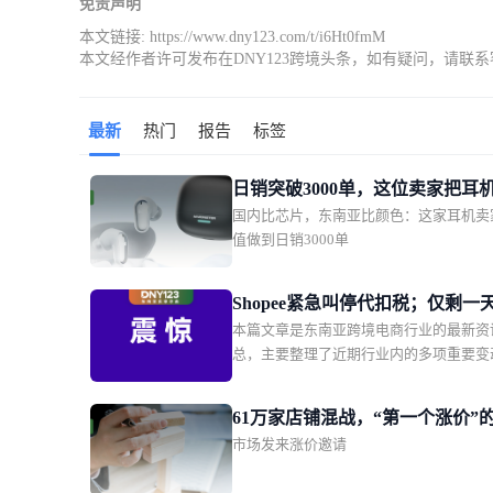
免责声明
本文链接:
https://www.dny123.com/t/i6Ht0fmM
本文经作者许可发布在DNY123跨境头条，如有疑问，请联
最新
热门
报告
标签
日销突破3000单，这位卖家把耳
国内比芯片，东南亚比颜色：这家耳机卖
了东南亚年轻人的时尚单品
值做到日销3000单
Shopee紧急叫停代扣税；仅剩一
本篇文章是东南亚跨境电商行业的最新资
大平台被点名全面下架这款产品
总，主要整理了近期行业内的多项重要变
Shopee新增两大硬核权益
括印尼 0.5% 电商所得税第三次宣布延期
Shopee 印尼本土店紧急叫停代扣第 22 
61万家店铺混战，“第一个涨价”
税；Shopee 越南站点升级商城、优选及优选
市场发来涨价邀请
瓜分万亿蛋糕
铺权益；越南监管部门要求 Shopee、Laza
大平台限期下架违规产品。同时涵盖了泰