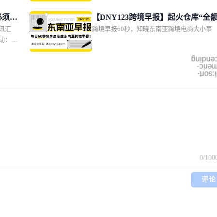
海关查
库被端
管动态
必须双
【DNY123跨境早报】起火仓库“全
视新闻
讯汇
跨境早报60秒，知晓东南亚跨境电商大小事
强制卖
保”！物流企业硬气回应；马尼拉拦截
再次下
动：包
千万货值“中国进口”；印尼知名商圈
0元，
银行卡商
火
别降低
ascend
a 新加
numer
越南自
mdi:so
实名认
战略自
施；世界
等区域监
0
/100
评论