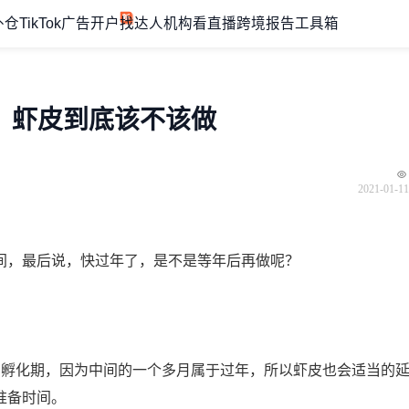
外仓
TikTok广告开户
找达人机构
看直播
跨境报告
工具箱
底，虾皮到底该不该做
2021-01-11
间，最后说，快过年了，是不是等年后再做呢？
的孵化期，因为中间的一个多月属于过年，所以虾皮也会适当的
准备时间。