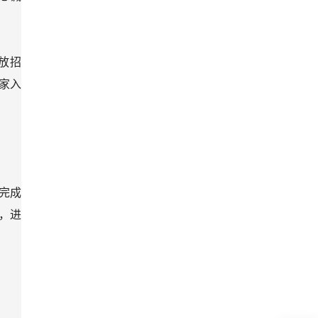
放招
家入
先完成
能，进