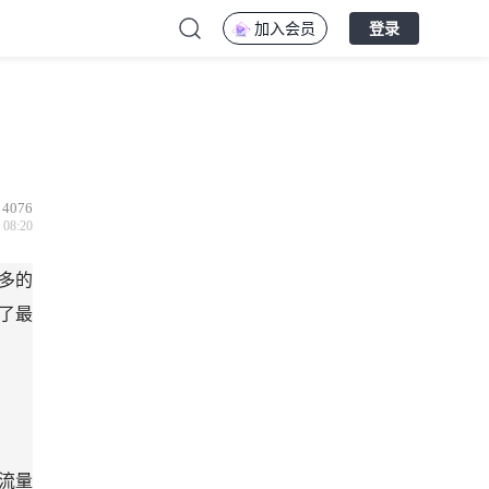
加入会员
登录
4076
 08:20
年多的
了最
流量