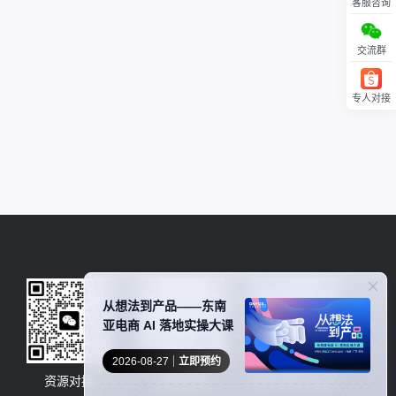
客服咨询
交流群
专人对接
回顶部
从想法到产品——东南
亚电商 AI 落地实操大课
2026-08-27
立即预约
资源对接
卖家社群
服务商商务合作