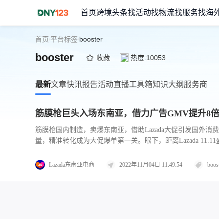
首页
跨境头条
找活动
找物流
找服务
找海
首页
平台标签
booster
/
/
booster
收藏
热度:10053
最新
文章
快讯
报告
活动
直播
工具箱
知识大纲
服务商
筋膜枪巨头入场东南亚，借力广告GMV提升8
筋膜枪国内制造，卖爆东南亚，借助Lazada大促引发国外
量，精准转化成为大促爆单第一关。眼下，距离Lazada 1
萝君Booster知名度颇高，
Lazada东南亚电商
2022年11月04日 11:49:54
boos