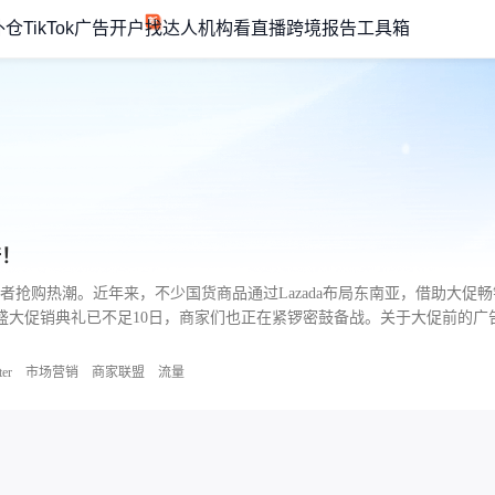
外仓
TikTok广告开户
找达人机构
看直播
跨境报告
工具箱
倍！
消费者抢购热潮。近年来，不少国货商品通过Lazada布局东南亚，借助大
1.11盛大促销典礼已不足10日，商家们也正在紧锣密鼓备战。关于大促前
ter
市场营销
商家联盟
流量