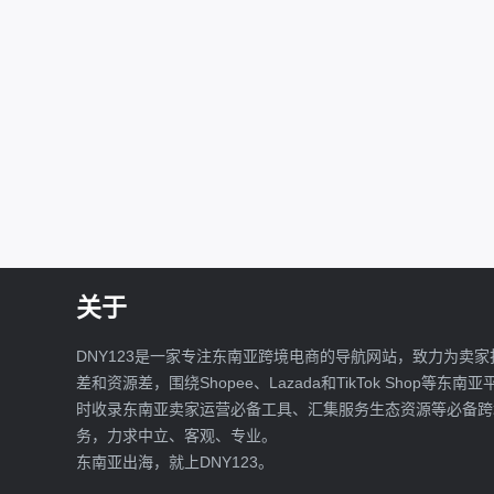
关于
DNY123是一家专注东南亚跨境电商的导航网站，致力为卖家
差和资源差，围绕Shopee、Lazada和TikTok Shop等东南
时收录东南亚卖家运营必备工具、汇集服务生态资源等必备跨
务，力求中立、客观、专业。
东南亚出海，就上DNY123。