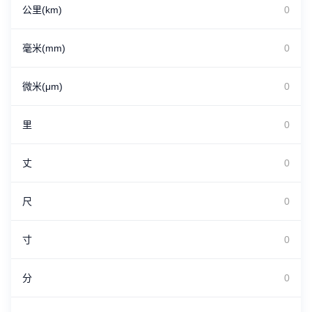
公里(km)
毫米(mm)
微米(μm)
里
丈
尺
寸
分