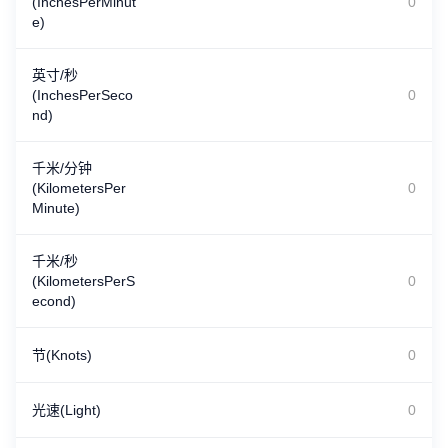
(InchesPerMinut
e)
英寸/秒
(InchesPerSeco
nd)
千米/分钟
(KilometersPer
Minute)
千米/秒
(KilometersPerS
econd)
节(Knots)
光速(Light)