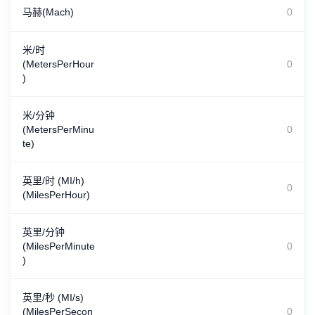
马赫(Mach)
米/时
(MetersPerHour
)
米/分钟
(MetersPerMinu
te)
英里/时 (MI/h)
(MilesPerHour)
英里/分钟
(MilesPerMinute
)
英里/秒 (MI/s)
(MilesPerSecon