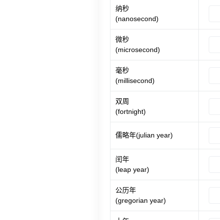
纳秒
(nanosecond)
微秒
(microsecond)
毫秒
(millisecond)
双周
(fortnight)
儒略年(julian year)
闰年
(leap year)
公历年
(gregorian year)