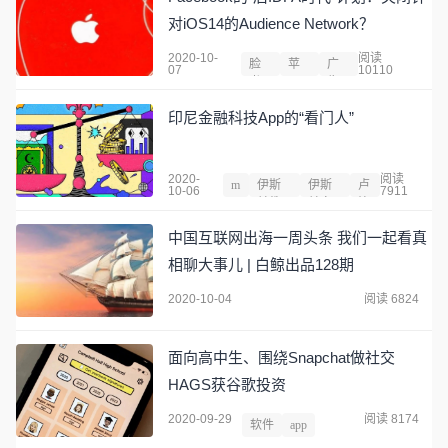
对iOS14的Audience Network？
2020-10-
阅读
脸
苹
广
07
10110
书
果
告
印尼金融科技App的“看门人”
2020-
阅读
m
伊斯
伊斯
卢
10-06
7911
ui
兰教
兰文
比
法
化
中国互联网出海一周头条 我们一起看真
相聊大事儿 | 白鲸出品128期
2020-10-04
阅读 6824
面向高中生、围绕Snapchat做社交
HAGS获谷歌投资
2020-09-29
阅读 8174
软件
app