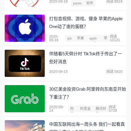
2020-09-18
阅读 8818
paytm
软件
打包音视频、游戏、健身 苹果的Apple
One动了谁的蛋糕？
2020-
阅读
iph
苹果
apple
苹
09-16
10121
one
公司
开发
果
者
伴随着5天倒计时 TikTok终于传出了一
些好消息
2020-09-15
阅读 5820
30亿美金投资Grab 阿里转向东南亚开始
下重注了？
2020-09-
阅读
阿
阿里金
腾讯阿
14
5739
里
融
里
中国互联网出海一周头条 我们一起看真