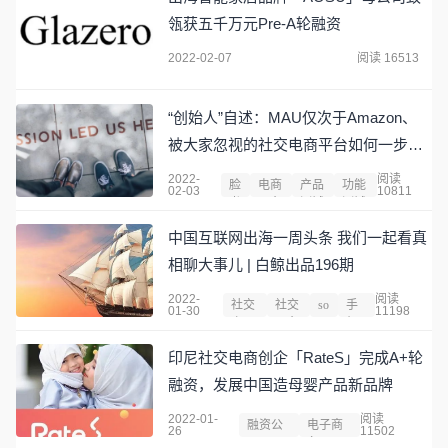
瓴获五千万元Pre-A轮融资
2022-02-07
阅读 16513
“创始人”自述：MAU仅次于Amazon、
被大家忽视的社交电商平台如何一步步
走来
2022-
阅读
脸
电商
产品
功能
02-03
10811
书
平台
测试
测试
中国互联网出海一周头条 我们一起看真
相聊大事儿 | 白鲸出品196期
2022-
阅读
社交
社交
so
手
01-30
11198
产品
平台
ul
机
壳
印尼社交电商创企「RateS」完成A+轮
融资，发展中国造母婴产品新品牌
2022-01-
阅读
融资公
电子商
26
11502
司
务