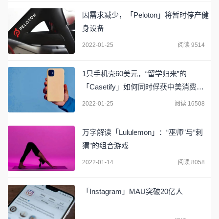
因需求减少，「Peloton」将暂时停产健
身设备
2022-01-25
阅读 9514
1只手机壳60美元，“留学归来”的
「Casetify」如何同时俘获中美消费
者？
2022-01-25
阅读 16508
万字解读「Lululemon」：“巫师”与“刺
猬”的组合游戏
2022-01-14
阅读 8058
「Instagram」MAU突破20亿人