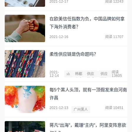
2021-12-17
阅读 12243
在欧美信任指数为负，中国品牌如何拿
下海外消费者？
2021-12-16
阅读 11707
柔性供应链是伪命题吗？
2021-
阅读
sh
韩都
供应
供应
12-14
13605
ei
衣舍
链系
链物
n
统
流
每5个黑人头顶，就有一顶假发来自河南
许昌
2021-12-13
阅读 10451
广州黑人
蒋凡“出海”，戴珊“主内”，阿里变阵意欲