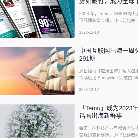
势如破竹，成为全球
2023 年，Temu、SHE
下载榜和增长榜，并带动北美
比涨幅均达到或超过 17%。本
2023-12-18
零售品牌广告投放趋势，以及
Temu 和 SHEIN 成功扩展全
中国互联网出海一周头
291期
周日播报【应用出海】帮人控酒
饮酒应用 Sunnyside 完成由 Mo
将用于研发基于 AI 的正念饮
2023-12-17
对中国读者来说小众但实际上
据创始人 Nick
「Temu」成为2023年
话看出海新鲜事
每天，在科技产业里都会有许
管规则变化等等。为了让读者