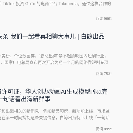
kTok 投资 GoTo 的电商平台 Tokopedia。通过这样合作的
返印尼，与 Tokopedia 共同拓展印尼电商市场。在这之前，彭博社
电商公司接触。那么，TikTok 为什么最终会选择和 T
阅读 9661
条 我们一起看真相聊大事儿 | 白鲸出品
美榜、个位数留存，“霸总出海”禁不起尬吹国内短剧行业，
中，国家广电总局宣布再次开启为期一个月的网络微短剧专项
速响应，下架了数百部违规短剧。一波未平一波又起，监管的
阅读 7531
自我规范，20 日晚，抖音宣布平台内短剧投流不再支持代投，
准入门槛一下子提高。收紧的政策下，过往短剧
电商许可证，华人创办动画AI生成模型Pika完
| 一句话看出海新鲜事
多和出海相关的新消息，例如新品爬榜、新功能上线、市场监
能在第一时间捕捉这些关键信息，白鲸出海特此上线「一句话
、非游、AI 以及电商做划分，供读者在第一时间阅读参考。
阅读 8955
互动娱乐（Sony Interactive Entertainment）宣布与韩国厂