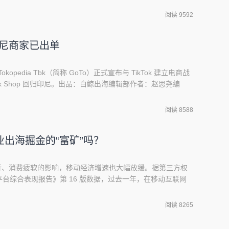
、非游、AI 以及电商做划分，供读者在第一时间阅读参考。
阅读 9592
米哈游旗下游戏「崩坏：星穹铁道」当选 Apple App Store 年度
e Pla
，印尼商家已出单
ek Tokopedia Tbk（简称 GoTo）正式宣布与 TikTok 建立电商战
ok Shop 回归印尼。出品：白鲸出海编辑部作者：赵思尧编
十二已经有商家出单GoTo 是由 PT Aplikasi Karya
dia 在 2021 年合并成立
阅读 8588
出海掘金的“富矿”吗？
济下行、消费疲软的影响，移动经济增速也大幅放缓。据第三方权
台综合表现报告》第 16 版数据，过去一年，在移动互联网
同比下降 20%。出品：白鲸出海编辑部作者：智婷在这样的
务重心从增长转向盈利，在营销侧更倾向采取“提质保量”的
阅读 8265
也有 TikTok 等娱乐应用，拼