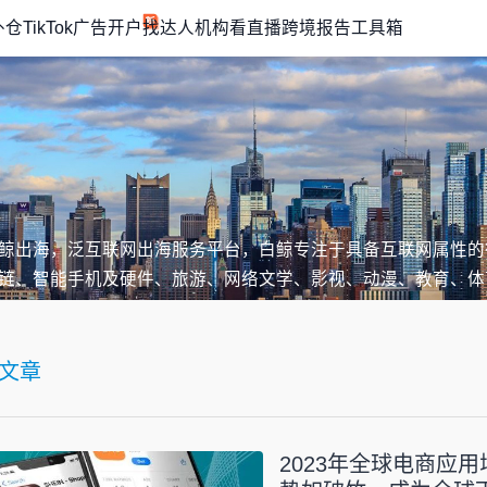
外仓
TikTok广告开户
找达人机构
看直播
跨境报告
工具箱
鲸出海，泛互联网出海服务平台，白鲸专注于具备互联网属性的
链、智能手机及硬件、旅游、网络文学、影视、动漫、教育、体
文章
2023年全球电商应用