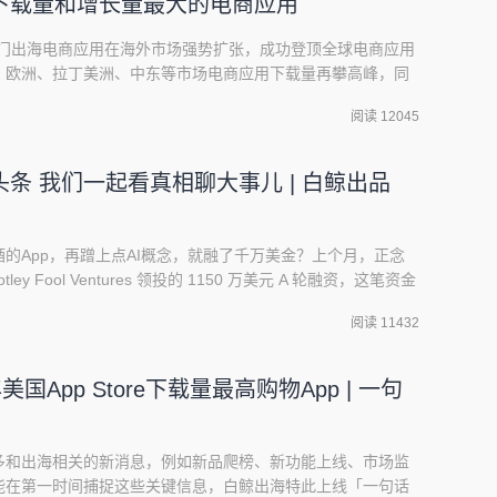
下载量和增长量最大的电商应用
IN 等热门出海电商应用在海外市场强势扩张，成功登顶全球电商应用
、欧洲、拉丁美洲、中东等市场电商应用下载量再攀高峰，同
报告将介绍 2023 年全球电商应用增长新趋势，美国市场电商
阅读 12045
中国电商出海表现，并通过案例分析，解码热门电商应用
球市场的经验。Temu
条 我们一起看真相聊大事儿 | 白鲸出品
的App，再蹭上点AI概念，就融了千万美金？上个月，正念
tley Fool Ventures 领投的 1150 万美元 A 轮融资，这笔资金
酒教练。这笔融资额并不低，又有 AI 概念加持，而“饮酒控制”
阅读 11432
在美国又是一个很广泛的问题，也就有了今天的一些观察。根
美国App Store下载量最高购物App | 一句
多和出海相关的新消息，例如新品爬榜、新功能上线、市场监
能在第一时间捕捉这些关键信息，白鲸出海特此上线「一句话