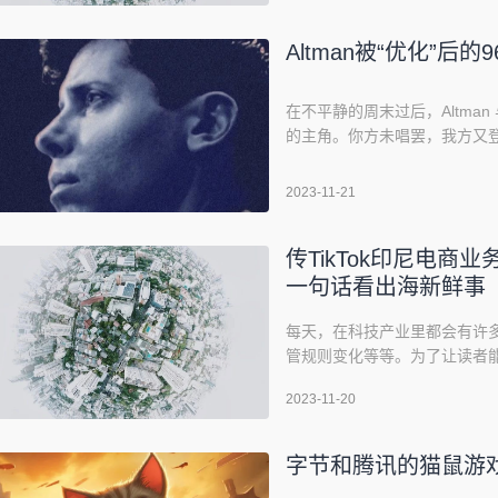
商 NCSoft 达成合作伙伴关
Altman被“优化”后的
在不平静的周末过后，Altman
的主角。你方未唱罢，我方又登场
后的 48 小时》一文中，我们追踪
的态度。而在随后的两天中，
2023-11-21
这件事究竟有没有真正的胜利
传TikTok印尼电商业
一句话看出海新鲜事
每天，在科技产业里都会有许
管规则变化等等。为了让读者
看出海新鲜事」小专栏，按游戏
2023-11-20
题图来源：Unsplash游戏1. 荷兰厂
Game」进入美国 iOS
字节和腾讯的猫鼠游