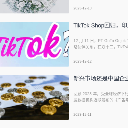
看出海新鲜事」小专栏，按游戏
2023-12-13
题图来源：Unsplash游戏1. 
手游，此前该游戏已经当选 Googl
TikTok Shop回归
12 月 11 日，PT GoTo Goj
略伙伴关系，在双十二，TikT
辑：殷观晓两个半月快速回归印尼，双
Anak Bangsa 和 PT Tokope
2023-12-12
新兴市场还是中国企业
回顾 2023 年，受全球经
威数据机构近期发布的《广告平
行业，用于应用拉新的广告消耗
环境下，一方面有大量企业将业
2023-12-11
策略，投入更加谨慎；另一方面，