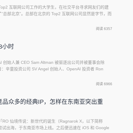
Top2 互联网公司工作的大学生，在社交平台寻求网友们的建
总部北京”。总部在北京的 Top2 互联网公司显然是字节，而
的这种排法，乍看并不准确。但昨日外媒的一则报道证明了它
ation 报道，字节跳动第二季度收入为 290 亿美元（以当下汇率换
阅读 6357
比增速超
48小时
 AI 创始人兼 CEO Sam Altman 被驱逐出公司并被董事会除
投资公司 SV Angel 创始人、OpenAI 投资者 Ron
为此次事件的严重程度甚至不亚于乔布斯被迫离开 Apple。当天晚
兼总裁 Greg Brockman 发推表示自己已经致辞。随
阅读 6966
：竞品众多的经典IP，怎样在东南亚突出重
「RO 仙境传说：新世代的诞生（Ragnarok X，以下简称
 月尝试出海，于东南亚市场上线。之后便迅速在 iOS 和 Google