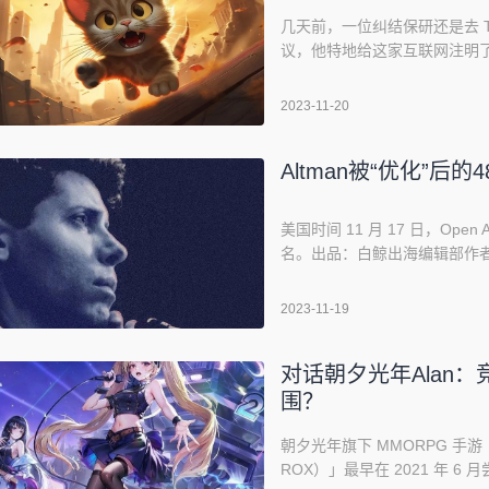
几天前，一位纠结保研还是去 
议，他特地给这家互联网注明了“
将阿里或是腾讯排到字节身后
的准确性。据 The inform
2023-11-20
算约为 2088 亿人民币），同
Altman被“优化”后的
美国时间 11 月 17 日，Open
名。出品：白鲸出海编辑部作者：辛童
Conway 在 X 上表态，认
些时候，Open AI 董事会董事
2023-11-19
对话朝夕光年Alan
围？
朝夕光年旗下 MMORPG 手游
ROX）」最早在 2021 年 6