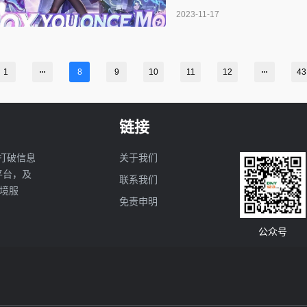
Play 双榜登顶，拿下 Googl
2023-11-17
累计已达到 3.16 亿人民币
1
8
9
10
11
12
43
链接
打破信息
关于我们
亚平台，及
联系我们
境服
免责申明
公众号