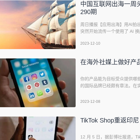
中国互联网出海一周头
290期
周日播报【应用出海】用AI拍
突然开始流传一个使用了 AI 
身变成欧美男主，各种小表情
2023-12-10
译短剧出海的基础上，这种低
步。Heygen 的一秒切换语言
在海外社媒上做好产
你的产品能为目标受众提供哪
的国际品牌已经颇有章法。在
上的产品内容，使之更具说服
研究中心曾经进行的一项调查表
2023-12-08
琅满目的商品，人们只需7秒
TikTok Shop重返
12 月 5 日，据彭博社报道，T