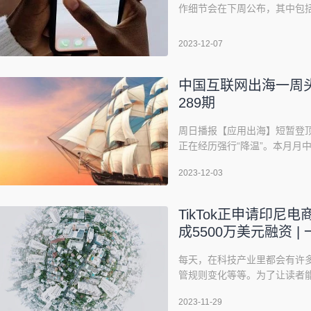
作细节会在下周公布，其中包括 Ti
方式，TikTok Shop 将重
还报道 TikTok 也和其他印尼
2023-12-07
中国互联网出海一周头
289期
周日播报【应用出海】短暂登顶
正在经历强行“降温”。本月月
整治工作，抖微快三大平台快
2023-12-03
“余震”之下，平台也宣布加强
自有短剧需备齐“三证”，市场
TikTok正申请印尼
成5500万美元融资 
每天，在科技产业里都会有许
管规则变化等等。为了让读者
看出海新鲜事」小专栏，按游戏
2023-11-29
题图来源：Unsplash游戏1. 索尼