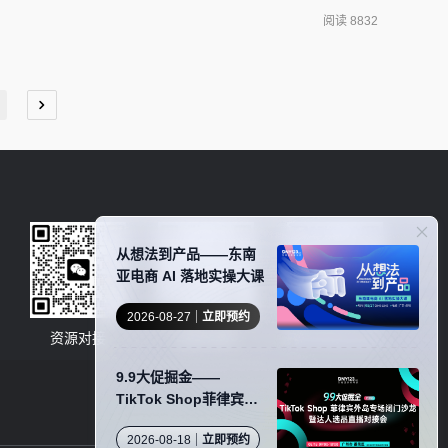
e Play 年度最佳游戏。截至 2021 年 9 月，游戏的整体海外收入
阅读 8832
。出品：白鲸出海编辑部作者：B21993编辑：殷观晓题图来源
从想法到产品——东南
亚电商 AI 落地实操大课
2026-08-27
立即预约
资源对接
卖家社群
服务商商务合作
9.9大促掘金——
TikTok Shop菲律宾外
岛专场闭门沙龙暨达人
2026-08-18
立即预约
选品直播对接会