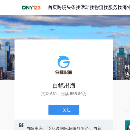
首页
跨境头条
找活动
找物流
找服务
找海
白
块
白鲸出海
文章
631
| 阅读
555.80万
关注
白鲸出海，泛互联网出海服务平台，白鲸