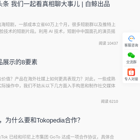
条 我们一起看真相聊大事儿 | 白鲸出品
出海短剧，一部成本立省60万上个月，很多短剧群以及推特上
换脸技术的短剧片段。利用 AI 技术，短剧中中国面孔的演员摇
、神态还挺到位。视频一出，很多从业者就很兴奋，在原本翻
阅读 10437
成本短剧出海模式，看起来有望在视觉层面的本地化上更进一
客服咨询
、口型，结合 AI 换脸技术，就能
品展示的8要素
交流群
些价值？产品在海外社媒上如何更具表现力？对此，一些成熟
专人对接
回顶部
实际操作中，我们不妨从以下几方面入手构思和制作社交媒体
力和表现力。1、使用最佳的产品展示方式和素材美国流行色彩
明，人们在挑选商品的时候存在一个“七秒钟定律”：面对琳
阅读 6210
钟就可以确定对这些商品是否感兴趣。可见，消费者看见
印尼，为什么要和Tokopedia合作？
ikTok 已经和印尼上市集团 GoTo 达成一项合作协议，具体合