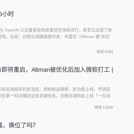
96小时
 与 OpenAI 以及董事会的故事还在持续进行，甚至又出现了新
。出品：白鲸出海编辑部作者：辛童在《Altman 被“优化”
了员工、董事会、投资人以及 Altman 与 Brockman 等各方
故事进一步升级演化，甚至一时分不清谁才是最大的受益者，
阅读 8194
者。
务即将重启，Altman被优化后加入微软打工 |
多和出海相关的新消息，例如新品爬榜、新功能上线、市场监
能在第一时间捕捉这些关键信息，白鲸出海特此上线「一句话
、非游、AI 以及电商做划分，供读者在第一时间阅读参考。
阅读 11640
商 GamoVation 旗下堆叠消除游戏「Tile Club - Matching
戏，换位了吗？