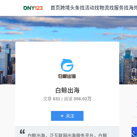
首页
跨境头条
找活动
找物流
找服务
找海
白
块
白鲸出海
文章
631
| 阅读
556.02万
关注
白鲸出海，泛互联网出海服务平台，白鲸