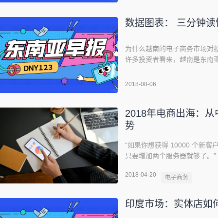
资，投资及管理项目包括 Zenjoy、
数据图表： 三分钟
为什么越南的电子商务市场对
许多投资者看来，越南是东南
南电子商务市场的复合年增长率
家。全球企业增长咨询公司 Frost
2018-08-06
场将达到 37 亿美元（约合人民币
2018年电商出海：
势
“如果你想获得 10000 个
只要增加两个服务器就够了。”
数字化和颠覆，最热门的话题
2018-04-20
时长不断增长，“
电子商务
印度市场：实体店如