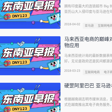
拥有印度最大的连锁超市 Big 
亚历山大入侵印度与亚马逊在
有印度近三分之一的食品和杂
玛也开展了一些行动。这家全
2018-04-02
亚马逊
互联网电
力和尝试并不尽如人意。自 20
马来西亚电商的巅峰对决
物应用
马来西亚统计局的最新数据表明，
好，无论是政府还是民间都源
增速。为了实时追踪快节奏的科技经
2018-03-23
关键的电商玩家和揭示马来西亚人
互联网电商
电子
第四季度的网络流量，可发现 La
硬罡阿里巴巴 亚马逊
根据越南胡志明市媒体消息，
式在越南推出其电子商务服务
展开。作为美国网络电子商务巨头