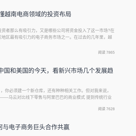
Mybo、RozBuzz、BluePay、R
读懂越南电商领域的投资布局
投资者那么有吸引力，又是哪些公司将资金投入了这一市场?在
亚地区最有吸引力的电子商务市场之一。在过去的几年里，越
（CAGR）已经高达 33%，成为东南亚地区增长最快的国
 &amp; Sullivan 还预测到，到 2030 年，越南电子商务市
阅读 7865
 251.
从中国和美国的今天，看新兴市场几个发展趋
新客户，你必须建一个新仓库，还有种种相关工作。但对我来说，
 ——马云对比线下零售与阿里巴巴的商业模式 提到传统行业
之一即电子商务。随着互联网和智能手机用户数量、及其在线
阅读 7628
何与电子商务巨头合作共赢