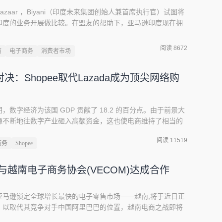
Bazaar ，Biyani（印度未来集团创始人兼首席执行官）试图将
印度的业务开展做比较。在盟友的帮助下，亚马逊印度现在拥
货的零售市场。大约在同一时间，亚马逊的主要竞争对手沃尔
球最大的零售商正计划在印度市场进行反攻，尽管其最初的努
阅读 8672
商
电子商务
消费者市场
16 年以来，就在日本软银和微
：Shopee取代Lazada成为顶尖网络购
数字经济为该国 GDP 贡献了 18.2 的百分点。由于前景大
源不断地往数字产业砸入高额资金，这也使电商维持了相当的
济，Map of E-Commerce 被创造出来以鉴定马来西亚
阅读 11519
的新视野。Lazada 扩大在马领先优势比较 2017 年第三至
商务
Shopee
zad
与越南电子商务协会(VECOM)达成合作
亚马逊锁定全球增长最快的电子零售市场——越南,将于近日正
，以取代其竞争对手中国阿里巴巴的位置，越南电商之战即将
，亚马逊已与越南电子商务协会( VECOM )达成合作。该