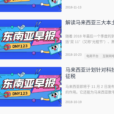
商推出了丰富多彩的销售活动
2018-11-13
谷歌浏览器上的搜索趋势，我们发现
解读马来西亚三大本
随着 2018 年最后一个季
括“双 11”（又称“光棍节”
商行业最关键的时期，因为在
2017 年各月销售情况回想 20
2018-10-23
电商平台
互联网
解。但从 2017 年开始，这两
马来西亚计划针对科
征税
马来西亚即将于 11 月 2 日
的作用。它还能为马来西亚数
实了这一点。政府已于 2018 年
2018-10-19
外，它还为新当选的政府提供了改
9 日进行了大规模的改革，当