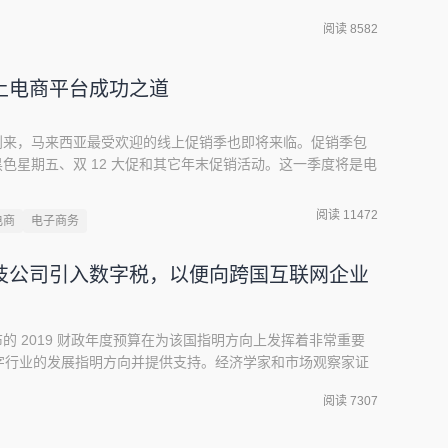
，引起了本土消费者的极大兴趣。通过分析马来西亚消费者在
阅读 8582
，从 2018 年 10
土电商平台成功之道
度的到来，马来西亚最受欢迎的线上促销季也即将来临。促销季包
）、黑色星期五、双 12 大促和其它年末促销活动。这一季度将是电
促销期间，电商平台的销售收入、线上流量都将翻番。上图为
15 年，多数消费者都对双 11 和双 12 了解甚少或完全不了
阅读 11472
电商
电子商务
大销售节
技公司引入数字税，以便向跨国互联网企业
发布的 2019 财政年度预算在为该国指明方向上发挥着非常重要
字行业的发展指明方向并提供支持。经济学家和市场观察家证
 10 月 15 日开始着手提交 2019 年财政年度预算。除此之
阅读 7307
革和整顿经济的大好机会。马来西亚政府于 2018 年 5 月
时该国