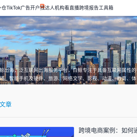
外仓
TikTok广告开户
找达人机构
看直播
跨境报告
工具箱
鲸出海，泛互联网出海服务平台，白鲸专注于具备互联网属性的
链、智能手机及硬件、旅游、网络文学、影视、动漫、教育、体
文章
跨境电商案例：如何通过