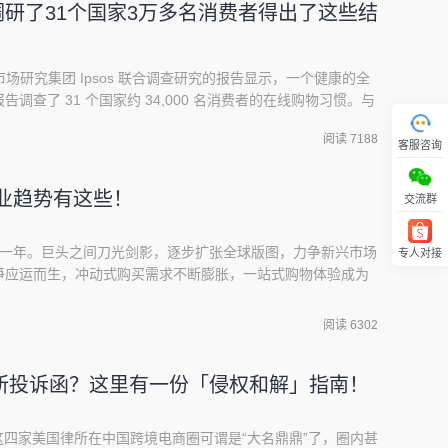
 调研了31个国家3万多名消费者得出了这些结
和市场研究集团 Ipsos 联合调查研究的报告显示，一个健康的全
调查了 31 个国家约 34,000 名消费者的在线购物习惯。与
的海淘者倾向于购买英国商品，英国商品在海淘者中的需求量
阅读 7188
，在过去的 12 个月中，全球约 14% 的海淘者从英国购买
客服咨询
模及发展情况在
行业趋势有这些！
交流群
展的一年。巨头之间刀光剑影，逐步扩张全球版图，力争新兴市场
专人对接
回顶部
笋应运而生，冲动式购买需求不断膨胀，一站式购物体验成为
物体验升级，视觉购物、衍生购物工具等不断推陈出新。放眼
仍然一触即发，革新升级成为行业的大势所趋。不少海外专家把
阅读 6302
线零售创变年”，而在他们眼中，这一年度
所投诉函？这里有一份「侵权和解」指南！
G， 这四家美国律所在中国跨境电商圈可谓是“大名鼎鼎”了，圈内甚