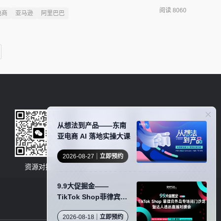
当地最大的在线业务组织之一。据悉，本次合作，将是该组织与电
阅读 8060
电商
亚马逊
阿里巴巴
合作关系，将进一步壮大亚马逊平台及其产
从想法到产品——东南
亚电商 AI 落地实操大课
2026-08-27
立即预约
资源对接
卖家社群
服务商商务合作
9.9大促掘金——
TikTok Shop菲律宾外
岛专场闭门沙龙暨达人
2026-08-18
立即预约
选品直播对接会