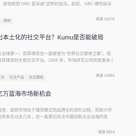
就怕收到 GBC 投诉函”这样的说法。起初，GBC 律所投诉
着转战 Amazon 平台，随后延伸到 WISH 平台。今年开始，速
国际站/Alibaba、敦煌网/DHgate 也不能幸免。别认为是中国人开
阅读 16270
律师
本土化的社交平台？Kumu是否能破局
全球第一，而菲律宾也一度被誉为“世界社交媒体之都”。但
菲律宾的大型社交平台。2008 年，市场研究公司优势麦肯 (
 ) 曾就社交媒体状态发布了一份报告，报告称，菲律宾已成为世界社交网
下一片欢腾。有些人可能认为，这一荣誉没有任何实际意义，
阅读 14591
社交
社交产品
社交媒体
使用 Facebo
亿万蓝海市场新机会
赛道，成熟市场处于铺货模式到品牌化的进阶过程，而新兴市
码资本在过去几年，也一直密切关注中国创新企业出海的发
视角。白鲸出海注：袁迪，清华大学硕士学位，现任源码资本
资本和平安创投。袁迪目前专注于数字娱乐和出海等方向的投
阅读 6853