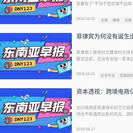
至都有了“不怕不愁店铺不出单，
对象主要围绕 eBay 平台，接
卖通/AliExpress、阿里巴巴
2018-10-01
法律
律师
法律
发的
菲律宾为何没有诞生出
菲律宾人使用社交媒体时长排名
截至目前，还没有发现一家来自
Universal McCann
络之都。当时，菲律宾举国上
2018-10-01
社交平台
互联网
但值得注意的是，菲律宾人在积极
资本透视：跨境电商
出口电商是高速增长的万亿级
场也不断涌现出新的机会。源
展、挑战与机遇，并形成独特
投资部副总裁，曾供职于丰厚
2018-08-17