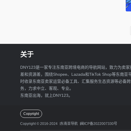
关于
DNY123是一家专注东南亚跨境电商的导航网站，致力为卖家
差和资源差，围绕Shopee、Lazada和TikTok Shop等东南
时收录东南亚卖家运营必备工具、汇集服务生态资源等必备跨
务，力求中立、客观、专业。
东南亚出海，就上DNY123。
Copyright
Copyright © 2016-2024
东南亚导航
闽ICP备2022007330号