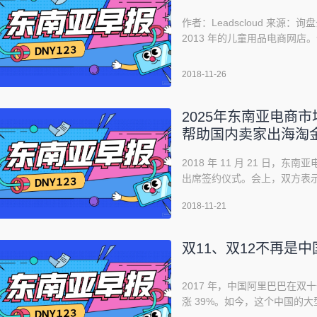
作者：Leadscloud 来源：询盘
2013 年的儿童用品电商网店。
间配一条现代款的瑞士十字印
装和配饰的网站。Spearmint
2018-11-26
2025年东南亚电商市
帮助国内卖家出海淘
2018 年 11 月 21 日，
出席签约仪式。会上，双方表
开展全面合作，推动更多义乌卖
2018-11-21
下的电商红利。签约仪式签约仪
副主任徐江琦、义乌商务局局
双11、双12不再是
2017 年，中国阿里巴巴在双十
涨 39%。如今，这个中国的
销售时段之一。马来西亚当然