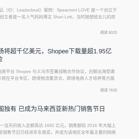
云（ID：Leadscloud）案例：Spearmint LOVE 是一个创立于
创立者是一名人气妈妈博主 Shari Lott，当时她想给女儿的房
花毯，却苦寻良久。该网站现已发展为一家提供多种婴幼儿服
 LOVE 通过投放 Facebook 广告，取得了非常好的效果。
阅读 8025
场将超千亿美元，Shopee下载量超1.95亿
金
东南亚电商平台 Shopee 与义乌市签署战略合作协议，白鲸出海受邀
示将在平台专区、跨境物流集货仓、跨境电商人才培养等方面
家转型出海，把握一带一路政策出海首站--东南亚 6 亿人口
阅读 7635
式在义乌举行，Shopee 跨境业务总经理刘江宏、义乌人大
长王碧荣等领导共同出
中国独有 已成为马来西亚新热门销售节日
一当天的收入总额高达 1682 亿元，销售额较 2016 年大幅上
大型销售节日已经进军东南亚，并成为该地区全年最主要的网络
不会错过这一销售盛事。为迎接双十一，马来西亚多家驰名电