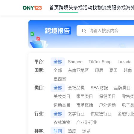
首页
跨境头条
找活动
找物流
找服务
找海
Item
1
of
1
平台：
全部
Shopee
TikTok Shop
Lazada
国家：
全部
东南亚地区
印尼
泰国
越南
墨西哥
类目：
全部
烹饪品类
SEA 财报
品牌类目
美妆类目
家居类目
保健类目
零售
运动类目
市场概括
户外运动
电子
行业：
全部
玄学行业
供应链行业
金融行
农林渔牧
产业带行业
排序：
时间
热度
浏览