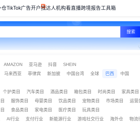
外仓
TikTok广告开户
找达人机构
看直播
跨境报告
工具箱
搜索
AMAZON
亚马逊
抖音
SHEIN
马来西亚
菲律宾
新加披
中国台湾
全球
巴西
中国
个护类目
汽车类目
酒品类目
箱包类目
时尚类目
家具类目
类目
服饰类目
母婴类目
饮品类目
宠物类目
市场类目
运营
类目
食品类目
家电类目
医疗类目
玩具类目
业
AI行业
支付行业
新能源行业
游戏社交行业
海外仓
物流