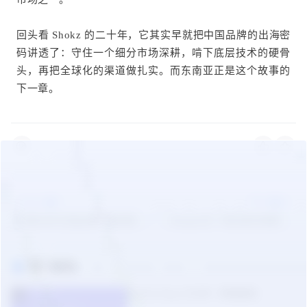
回头看 Shokz 的二十年，它其实早就把中国品牌的出海密
码讲透了：守住一个细分市场深耕，啃下底层技术的硬骨
头，再把全球化的渠道做扎实。而东南亚正是这个故事的
下一章
。
上一篇
下一篇
欠款3000万逃出境？钱货两失
Shopee又一项交易手续费上
的卖家深陷“暴雷潮”
涨；152名卖家被警告！新加
坡下架近千条广告；TikTok全
热门报告
球月活破20亿
TikTok Shop 2026年一季度报告
1