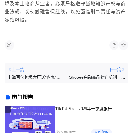
境及本土电商从业者，必须严格遵守当地知识产权与商
业法规，切勿触碰售假红线，以免面临刑事责任与资产
冻结风险。
上一篇
下一篇
上海百亿跨境大厂送“内鬼”坐
Shopee启动商品封存机制，未
牢，高薪岗成背刺温床？
上架超一年全封；TikTok Shop
卖家可“超量接单”；马来西亚
热门报告
卖家喊话强化进口管控
TikTok Shop 2026年一季度报告
1
05-09 周六
立即领取