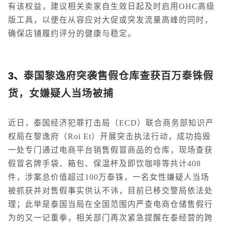
有该权益，建议相关卖家自生效日起及时启用OHC高级
版工具，以便在从容应对大促或突发流量高峰的同时，
确保店铺履约评分的健康与稳定。
3、
泰国黎逸府突袭售假仓库查获百万泰铢假
货，女嫌疑人当场被捕
近日，泰国经济犯罪打击局（ECD）联合商务部知识产
权局在黎逸府（Roi Et）开展突击执法行动，成功捣毁
一处专门通过电商平台销售假冒商品的仓库，现场查获
假冒名牌手袋、箱包、保温杯及即饮咖啡等共计408
件，涉案总价值超过100万泰铢，一名女性嫌疑人当场
被抓获并对售假事实供认不讳，目前已移交警局依法处
理；此举是泰国当局在全国范围内严查电商仓储售假行
为的又一记重拳，相关部门再次紧急提醒在泰经营的跨