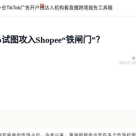
外仓
TikTok广告开户
找达人机构
看直播
跨境报告
工具箱
p试图攻入Shopee“铁闸门”？
2026-07-02
撕开东南亚电商的市场占位，今年以来，更是频频传出其在多个市场赶超