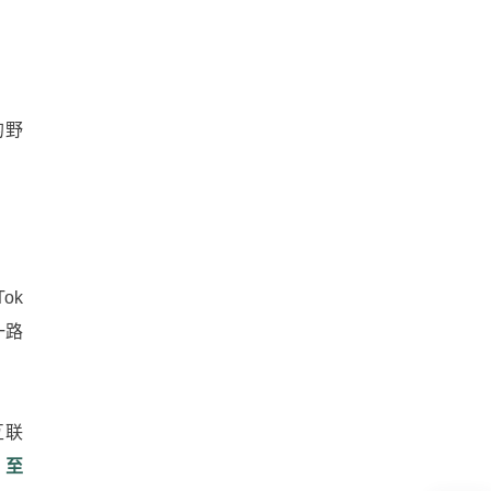
的野
ok
一路
互联
% 至