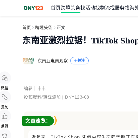
首页
跨境头条
找活动
找物流
找服务
找海
首页
跨境头条
正文
东南亚激烈拉锯！TikTok Sho
东南亚电商观察
关注
微信
编辑｜丰丰
投稿爆料/转载添加 |
DNY123-08
复制
文章速览：
点赞
近年来，TikTok Shop 凭借内容生态强势