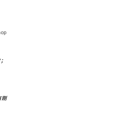
op
V；
有刚