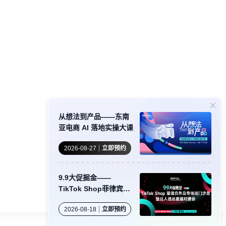
从想法到产品——东南
亚电商 AI 落地实操大课
2026-08-27
立即预约
9.9大促掘金——
TikTok Shop菲律宾外
岛专场闭门沙龙暨达人
2026-08-18
立即预约
选品直播对接会