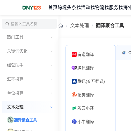
首页
跨境头条
找活动
找物流
找服务
找海
文本处理
翻译聚合工具
热门工具
关键词优化
有道翻译
经营助手
腾讯翻译
汇率换算
腾讯(交互翻译)
单位换算
搜狗翻译
文本处理
彩云小译
翻译聚合工具
小牛翻译