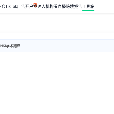
外仓
TikTok广告开户
找达人机构
看直播
跨境报告
工具箱
CNKI学术翻译