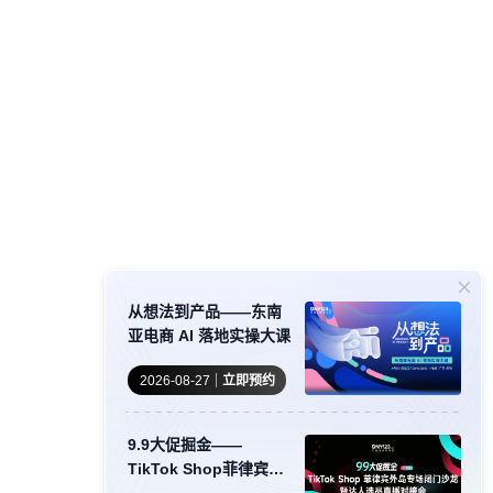
从想法到产品——东南
亚电商 AI 落地实操大课
2026-08-27
立即预约
9.9大促掘金——
TikTok Shop菲律宾外