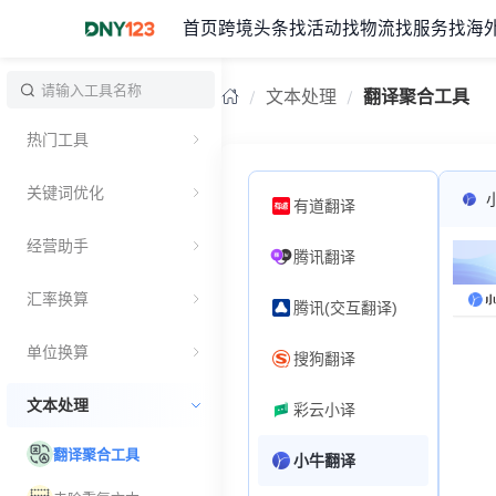
首页
跨境头条
找活动
找物流
找服务
找海
文本处理
翻译聚合工具
热门工具
关键词优化
有道翻译
经营助手
腾讯翻译
汇率换算
腾讯(交互翻译)
单位换算
搜狗翻译
文本处理
彩云小译
翻译聚合工具
小牛翻译