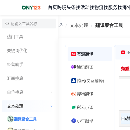
首页
跨境头条
找活动
找物流
找服务
找海
文本处理
翻译聚合工具
热门工具
关键词优化
有道翻译
经营助手
腾讯翻译
汇率换算
腾讯(交互翻译)
单位换算
搜狗翻译
文本处理
彩云小译
翻译聚合工具
小牛翻译