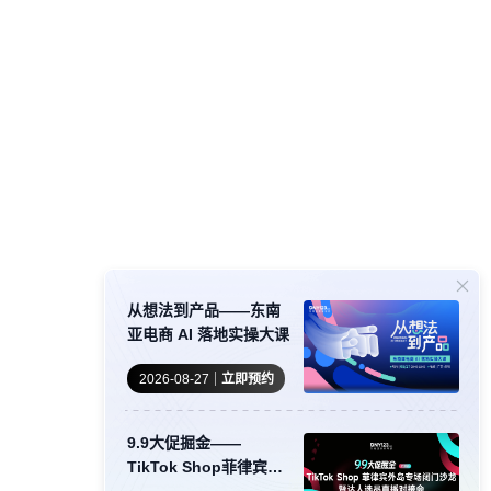
从想法到产品——东南
亚电商 AI 落地实操大课
2026-08-27
立即预约
9.9大促掘金——
TikTok Shop菲律宾外