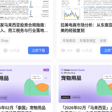
卖家马来西亚投资合规指南：
拉美电商市场分析：从东南
准入、用工税务与行业落地案
美的经验复刻
k Shop
市场类目
东南亚地区
全球
4
14天前
326
14天前
立即下载
立即
26年02月「泰国」宠物用品
「2026年02月「马来西亚」