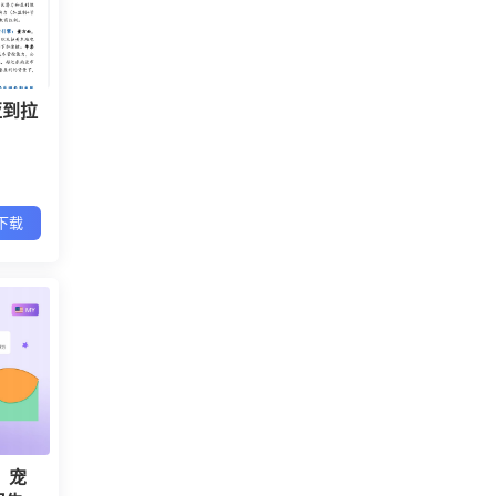
亚到拉
下载
」宠