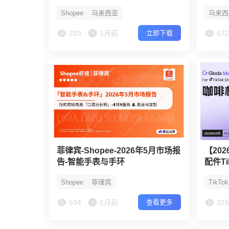
Shopee
马来西亚
马来西
293
1月前
67
立即下载
菲律宾-Shopee-2026年5月市场报
【20
告-智能手表与手环
配件T
Shopee
菲律宾
TikTo
594
1月前
31
查看更多