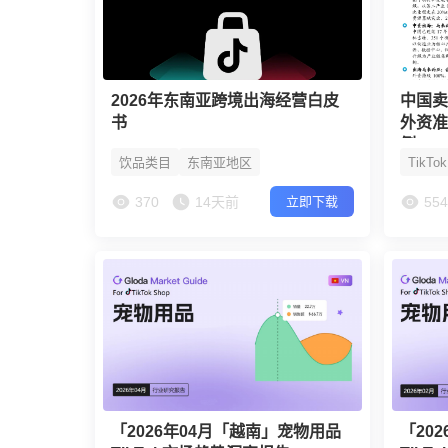
2026年东南亚跨境出海经营白皮
中国
书
外资
例
饮品类目
东南亚地区
TikTo
370
14天前
55
立即下载
「2026年04月「越南」宠物用品
「20