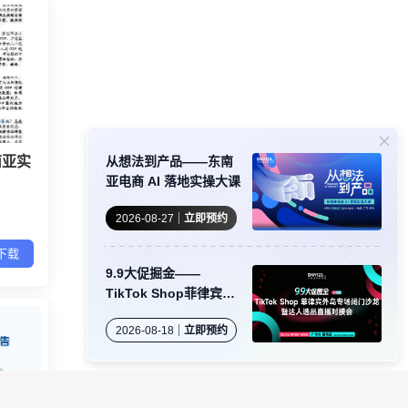
南亚实
从想法到产品——东南
亚电商 AI 落地实操大课
2026-08-27
立即预约
下载
9.9大促掘金——
TikTok Shop菲律宾外
岛专场闭门沙龙暨达人
2026-08-18
立即预约
选品直播对接会