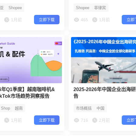
亚
Shopee
Shopee
菲律宾
2
1月前
465
1月前
立即下载
立即
26年Q1季度】越南咖啡机&
2025-2026年中国企业出海
ikTok市场趋势洞察报告
告
k Shop
越南
市场概括
中国
5
1月前
716
2月前
立即下载
立即