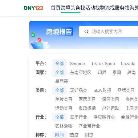
首页
跨境头条
找活动
找物流
找服务
找海
Item
1
of
1
平台：
全部
Shopee
TikTok Shop
Lazada
国家：
全部
东南亚地区
印尼
泰国
越南
墨西哥
类目：
全部
烹饪品类
SEA 财报
品牌类目
美妆类目
家居类目
保健类目
零售
运动类目
市场概括
户外运动
电子
行业：
全部
玄学行业
供应链行业
金融行
农林渔牧
产业带行业
排序：
时间
热度
浏览