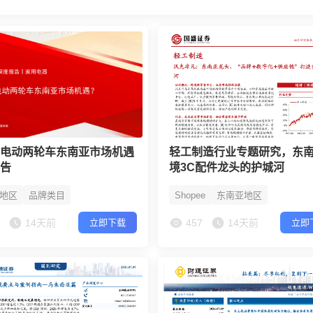
看电动两轮车东南亚市场机遇
轻工制造行业专题研究，东
报告
境3C配件龙头的护城河
地区
品牌类目
Shopee
东南亚地区
9
14天前
457
14天前
立即下载
立即