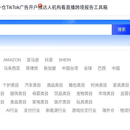
外仓
TikTok广告开户
找达人机构
看直播
跨境报告
工具箱
搜索
AMAZON
亚马逊
抖音
SHEIN
马来西亚
菲律宾
新加披
中国台湾
全球
巴西
中国
个护类目
汽车类目
酒品类目
箱包类目
时尚类目
家具类目
类目
服饰类目
母婴类目
饮品类目
宠物类目
市场类目
运营
类目
食品类目
家电类目
医疗类目
玩具类目
业
AI行业
支付行业
新能源行业
游戏社交行业
海外仓
物流