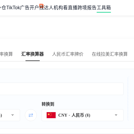
外仓
TikTok广告开户
找达人机构
看直播
跨境报告
工具箱
率换算
汇率换算器
人民币汇率牌价
在线拉美汇率换算
转换到
)
CNY
人民币 (¥)