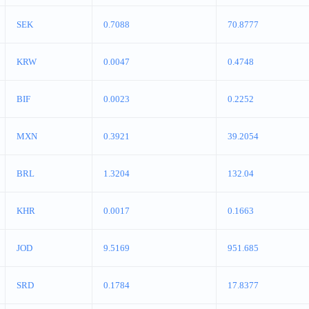
SEK
0.7088
70.8777
KRW
0.0047
0.4748
BIF
0.0023
0.2252
MXN
0.3921
39.2054
BRL
1.3204
132.04
KHR
0.0017
0.1663
JOD
9.5169
951.685
SRD
0.1784
17.8377