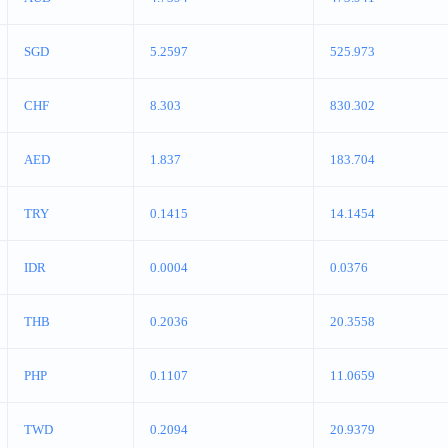
SGD
5.2597
525.973
CHF
8.303
830.302
AED
1.837
183.704
TRY
0.1415
14.1454
IDR
0.0004
0.0376
THB
0.2036
20.3558
PHP
0.1107
11.0659
TWD
0.2094
20.9379