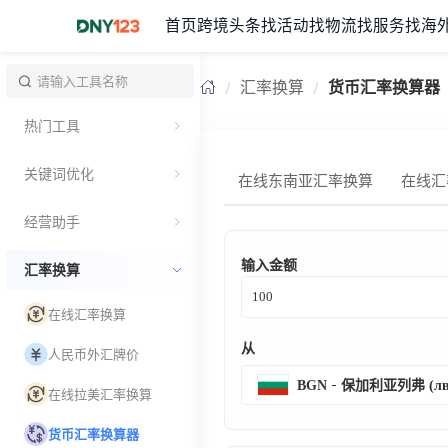
首页
跨境头条
找活动
找物流
找服务
找海
台湾
台湾
汇率换算
货币汇率换算器
热门工具
关键词优化
在线东南亚汇率换算
在线汇
经营助手
输入金额
汇率换算
在线汇率换算
从
人民币外汇牌价
BGN
保加利亚列弗 (лв
在线拉美汇率换算
货币汇率换算器