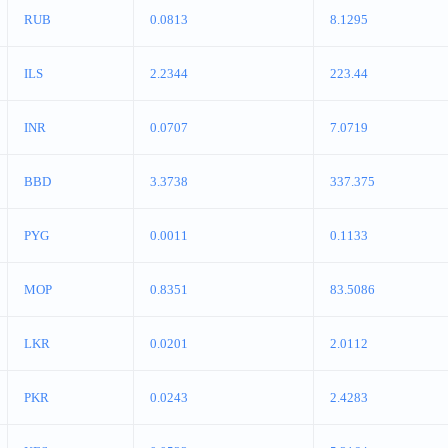
RUB
0.0813
8.1295
ILS
2.2344
223.44
INR
0.0707
7.0719
BBD
3.3738
337.375
PYG
0.0011
0.1133
MOP
0.8351
83.5086
LKR
0.0201
2.0112
PKR
0.0243
2.4283