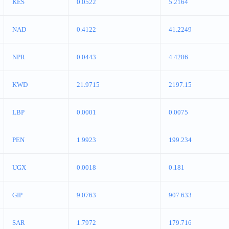
KES
0.0522
5.2164
NAD
0.4122
41.2249
NPR
0.0443
4.4286
KWD
21.9715
2197.15
LBP
0.0001
0.0075
PEN
1.9923
199.234
UGX
0.0018
0.181
GIP
9.0763
907.633
SAR
1.7972
179.716