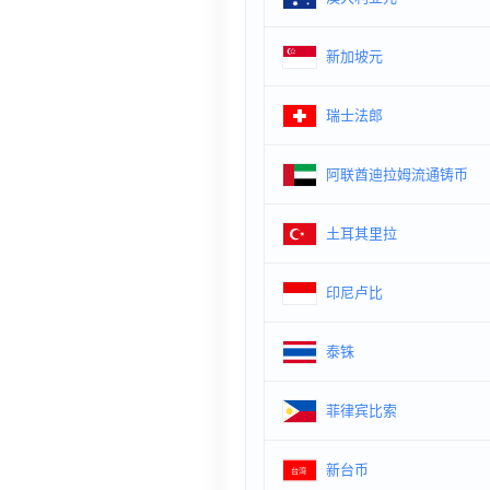
新加坡元
瑞士法郎
阿联酋迪拉姆流通铸币
土耳其里拉
印尼卢比
泰铢
菲律宾比索
新台币