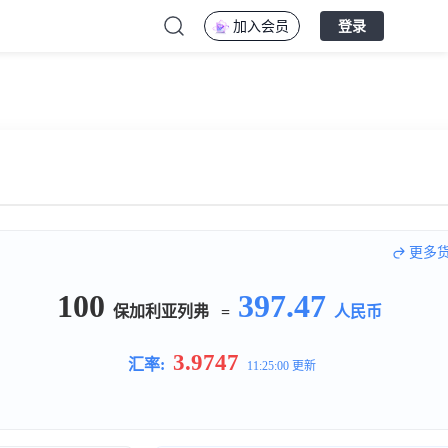
加入会员
登录
更多
100
397.47
保加利亚列弗
=
人民币
3.9747
汇率:
11:25:00 更新