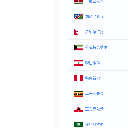
肯尼亚先令
纳米比亚元
尼泊尔卢比
科威特第纳尔
黎巴嫩镑
秘鲁新索尔
乌干达先令
直布罗陀镑
沙特阿拉伯