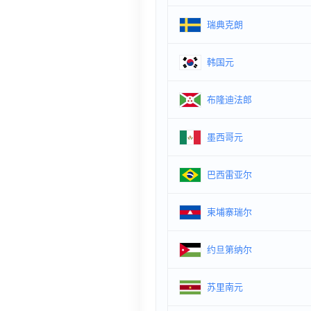
瑞典克朗
韩国元
布隆迪法郎
墨西哥元
巴西雷亚尔
柬埔寨瑞尔
约旦第纳尔
苏里南元