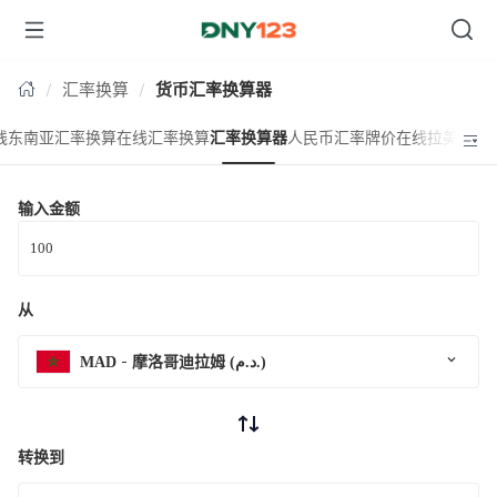
台湾
汇率换算
货币汇率换算器
线东南亚汇率换算
在线汇率换算
汇率换算器
人民币汇率牌价
在线拉美汇率
输入金额
从
MAD
摩洛哥迪拉姆 (د.م.)
转换到