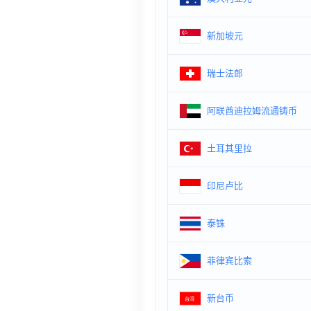
新加坡元
瑞士法郎
阿联酋迪拉姆流通铸币
土耳其里拉
印尼卢比
泰铢
菲律宾比索
新台币