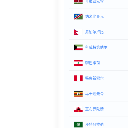
肯尼亚先令
纳米比亚元
尼泊尔卢比
科威特第纳尔
黎巴嫩镑
秘鲁新索尔
乌干达先令
直布罗陀镑
沙特阿拉伯