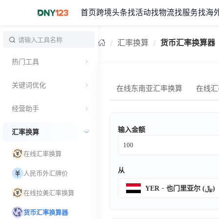
首页
跨境头条
找活动
找物流
找服务
找海
台湾
汇率换算
货币汇率换算器
热门工具
关键词优化
在线东南亚汇率换算
在线汇
经营助手
输入金额
汇率换算
在线汇率换算
从
人民币外汇牌价
YER
也门里亚尔 (﷼)
在线拉美汇率换算
货币汇率换算器