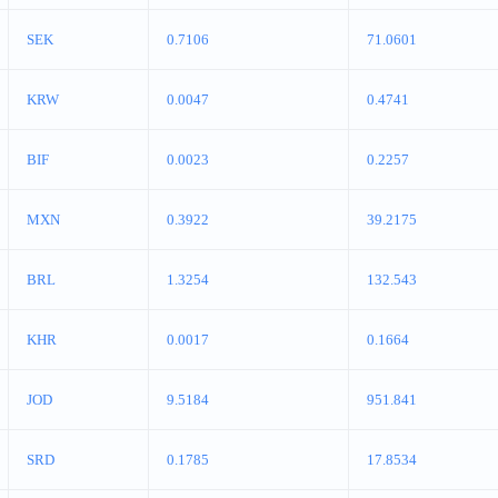
SEK
0.7106
71.0601
KRW
0.0047
0.4741
BIF
0.0023
0.2257
MXN
0.3922
39.2175
BRL
1.3254
132.543
KHR
0.0017
0.1664
JOD
9.5184
951.841
SRD
0.1785
17.8534