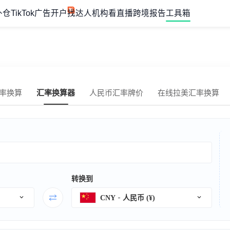
外仓
TikTok广告开户
找达人机构
看直播
跨境报告
工具箱
率换算
汇率换算器
人民币汇率牌价
在线拉美汇率换算
转换到
CNY
人民币 (¥)