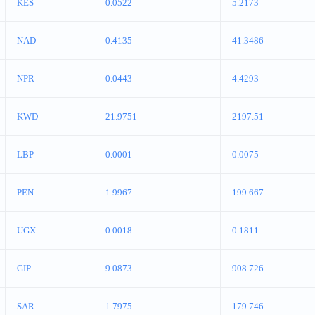
KES
0.0522
5.2173
NAD
0.4135
41.3486
NPR
0.0443
4.4293
KWD
21.9751
2197.51
LBP
0.0001
0.0075
PEN
1.9967
199.667
UGX
0.0018
0.1811
GIP
9.0873
908.726
SAR
1.7975
179.746