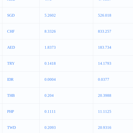
SGD
5.2602
526.018
CHF
8.3326
833.257
AED
1.8373
183.734
TRY
0.1418
14.1793
IDR
0.0004
0.0377
THB
0.204
20.3988
PHP
0.1111
11.1125
TWD
0.2093
20.9316