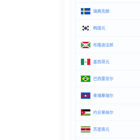
瑞典克朗
韩国元
布隆迪法郎
墨西哥元
巴西雷亚尔
柬埔寨瑞尔
约旦第纳尔
苏里南元