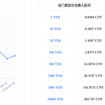
也门里亚尔兑换人民币
1 YER
0.0284 CNY
10 YER
0.2837 CNY
50 YER
1.4187 CNY
100 YER
2.8375 CNY
500 YER
14.1874 CNY
1000 YER
28.3747 CNY
5000 YER
141.8735 CNY
10000 YER
283.747 CNY