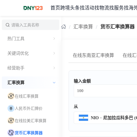
首页
跨境头条
找活动
找物流
找服务
找海
台湾
汇率换算
货币汇率换算器
热门工具
关键词优化
在线东南亚汇率换算
在线汇
经营助手
输入金额
汇率换算
在线汇率换算
从
人民币外汇牌价
NIO
尼加拉瓜科多巴 (C
在线拉美汇率换算
货币汇率换算器