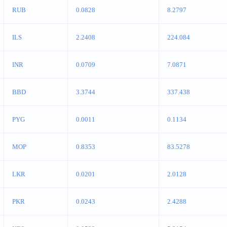
RUB
0.0828
8.2797
ILS
2.2408
224.084
INR
0.0709
7.0871
BBD
3.3744
337.438
PYG
0.0011
0.1134
MOP
0.8353
83.5278
LKR
0.0201
2.0128
PKR
0.0243
2.4288