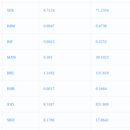
SEK
0.7124
71.2354
KRW
0.0047
0.4738
BIF
0.0023
0.2255
MXN
0.391
39.1023
BRL
1.3182
131.818
KHR
0.0017
0.1664
JOD
9.5187
951.869
SRD
0.1786
17.8642