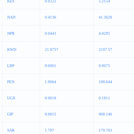
KES
0.0522
5.2154
NAD
0.4136
41.3628
NPR
0.0443
4.4295
KWD
21.9757
2197.57
LBP
0.0001
0.0075
PEN
1.9964
199.644
UGX
0.0018
0.1811
GIP
9.0815
908.146
SAR
1.797
179.703