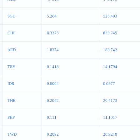
SGD
5.264
526.403
CHF
8.3375
833.745
AED
1.8374
183.742
TRY
0.1418
14.1794
IDR
0.0004
0.0377
THB
0.2042
20.4173
PHP
0.111
11.1017
TWD
0.2092
20.9218