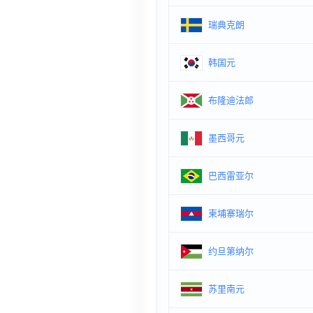
瑞典克朗
韩国元
布隆迪法郎
墨西哥元
巴西雷亚尔
柬埔寨瑞尔
约旦第纳尔
苏里南元