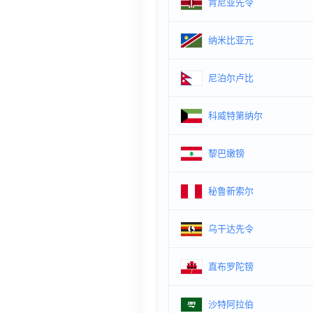
肯尼亚先令
纳米比亚元
尼泊尔卢比
科威特第纳尔
黎巴嫩镑
秘鲁新索尔
乌干达先令
直布罗陀镑
沙特阿拉伯