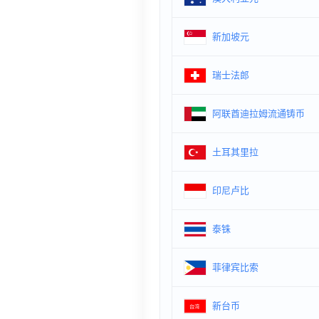
新加坡元
瑞士法郎
阿联酋迪拉姆流通铸币
土耳其里拉
印尼卢比
泰铢
菲律宾比索
新台币