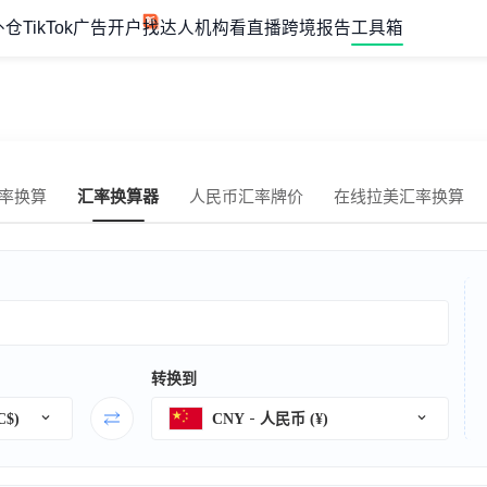
外仓
TikTok广告开户
找达人机构
看直播
跨境报告
工具箱
率换算
汇率换算器
人民币汇率牌价
在线拉美汇率换算
转换到
$)
CNY
人民币 (¥)