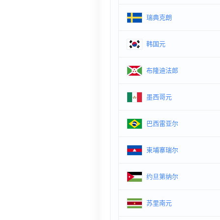
瑞典克朗
韩国元
布隆迪法郎
墨西哥元
巴西雷亚尔
柬埔寨瑞尔
约旦第纳尔
苏里南元