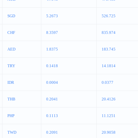
SGD
5.2673
526.725
CHF
8.3597
835.974
AED
1.8375
183.745
TRY
0.1418
14.1814
IDR
0.0004
0.0377
THB
0.2041
20.4126
PHP
0.1113
11.1251
TWD
0.2091
20.9058