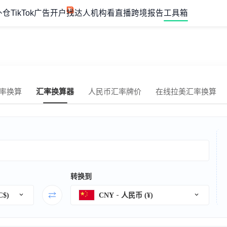
外仓
TikTok广告开户
找达人机构
看直播
跨境报告
工具箱
率换算
汇率换算器
人民币汇率牌价
在线拉美汇率换算
转换到
$)
CNY
人民币 (¥)