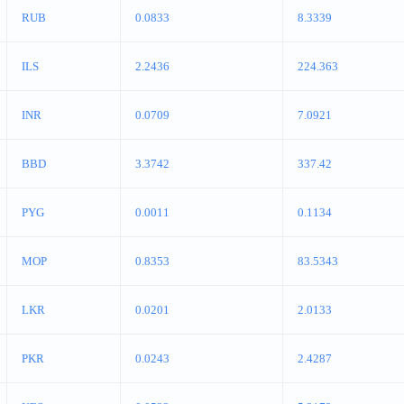
RUB
0.0833
8.3339
ILS
2.2436
224.363
INR
0.0709
7.0921
BBD
3.3742
337.42
PYG
0.0011
0.1134
MOP
0.8353
83.5343
LKR
0.0201
2.0133
PKR
0.0243
2.4287