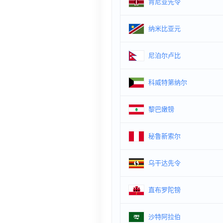
肯尼亚先令
纳米比亚元
尼泊尔卢比
科威特第纳尔
黎巴嫩镑
秘鲁新索尔
乌干达先令
直布罗陀镑
沙特阿拉伯