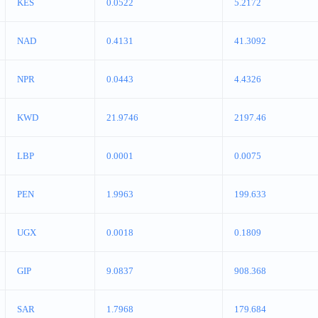
KES
0.0522
5.2172
NAD
0.4131
41.3092
NPR
0.0443
4.4326
KWD
21.9746
2197.46
LBP
0.0001
0.0075
PEN
1.9963
199.633
UGX
0.0018
0.1809
GIP
9.0837
908.368
SAR
1.7968
179.684