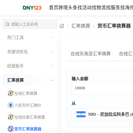
首页
跨境头条
找活动
找物流
找服务
找海
台湾
汇率换算
货币汇率换算器
热门工具
关键词优化
在线东南亚汇率换算
在线汇
经营助手
输入金额
汇率换算
在线汇率换算
从
人民币外汇牌价
NIO
尼加拉瓜科多巴 (C
在线拉美汇率换算
货币汇率换算器