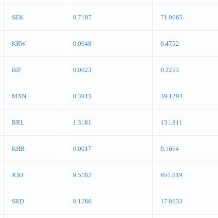
SEK
0.7107
71.0665
KRW
0.0048
0.4752
BIF
0.0023
0.2253
MXN
0.3913
39.1293
BRL
1.3181
131.811
KHR
0.0017
0.1664
JOD
9.5182
951.819
SRD
0.1786
17.8633