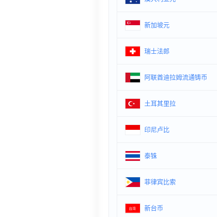
新加坡元
瑞士法郎
阿联酋迪拉姆流通铸币
土耳其里拉
印尼卢比
泰铢
菲律宾比索
新台币