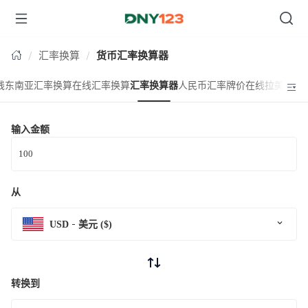
台湾
汇率换算
货币汇率换算器
线东南亚汇率换算
在线汇率换算
汇率换算器
人民币汇率牌价
在线拉美汇率
输入金额
从
USD
美元 ($)
转换到