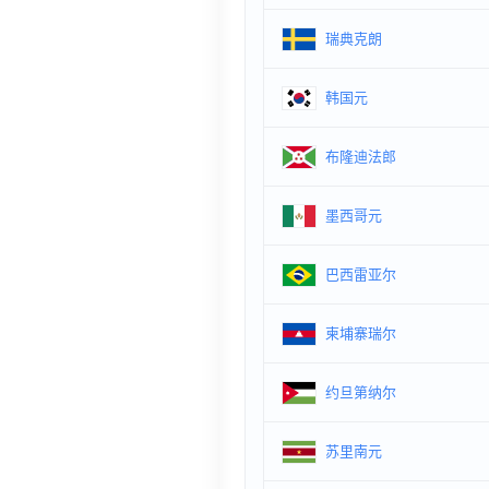
瑞典克朗
韩国元
布隆迪法郎
墨西哥元
巴西雷亚尔
柬埔寨瑞尔
约旦第纳尔
苏里南元