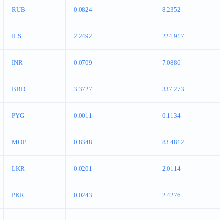
RUB
0.0824
8.2352
ILS
2.2492
224.917
INR
0.0709
7.0886
BBD
3.3727
337.273
PYG
0.0011
0.1134
MOP
0.8348
83.4812
LKR
0.0201
2.0114
PKR
0.0243
2.4276