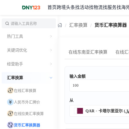
首页
跨境头条
找活动
找物流
找服务
找海
台湾
汇率换算
货币汇率换算器
热门工具
关键词优化
在线东南亚汇率换算
在线汇
经营助手
输入金额
汇率换算
在线汇率换算
从
人民币外汇牌价
QAR
在线拉美汇率换算
货币汇率换算器