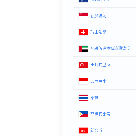
新加坡元
瑞士法郎
阿联酋迪拉姆流通铸币
土耳其里拉
印尼卢比
泰铢
菲律宾比索
新台币