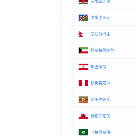
肯尼亚先令
纳米比亚元
尼泊尔卢比
科威特第纳尔
黎巴嫩镑
秘鲁新索尔
乌干达先令
直布罗陀镑
沙特阿拉伯