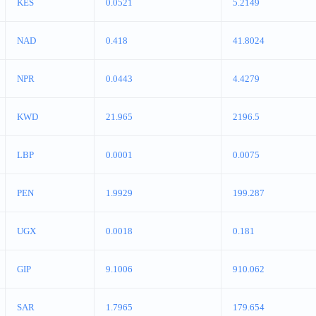
KES
0.0521
5.2149
NAD
0.418
41.8024
NPR
0.0443
4.4279
KWD
21.965
2196.5
LBP
0.0001
0.0075
PEN
1.9929
199.287
UGX
0.0018
0.181
GIP
9.1006
910.062
SAR
1.7965
179.654