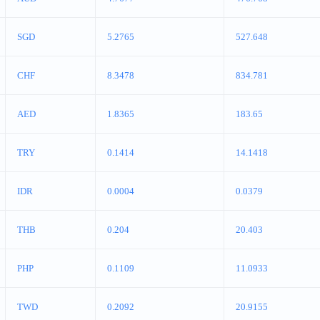
SGD
5.2765
527.648
CHF
8.3478
834.781
AED
1.8365
183.65
TRY
0.1414
14.1418
IDR
0.0004
0.0379
THB
0.204
20.403
PHP
0.1109
11.0933
TWD
0.2092
20.9155