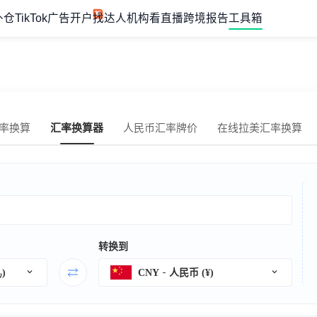
外仓
TikTok广告开户
找达人机构
看直播
跨境报告
工具箱
率换算
汇率换算器
人民币汇率牌价
在线拉美汇率换算
转换到
卡塔尔里亚尔 (﷼)
CNY
人民币 (¥)