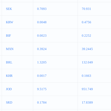
SEK
0.7093
70.931
KRW
0.0048
0.4756
BIF
0.0023
0.2252
MXN
0.3924
39.2445
BRL
1.3205
132.049
KHR
0.0017
0.1663
JOD
9.5175
951.749
SRD
0.1784
17.8389