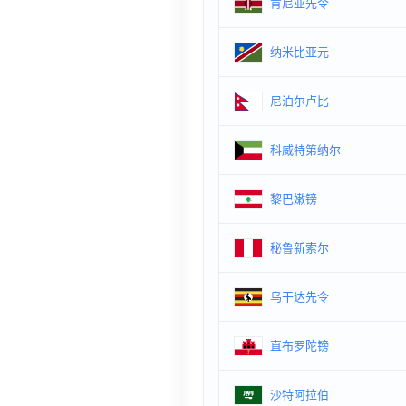
肯尼亚先令
纳米比亚元
尼泊尔卢比
科威特第纳尔
黎巴嫩镑
秘鲁新索尔
乌干达先令
直布罗陀镑
沙特阿拉伯