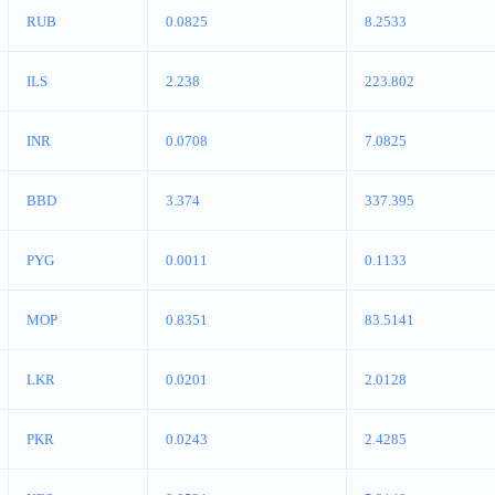
RUB
0.0825
8.2533
ILS
2.238
223.802
INR
0.0708
7.0825
BBD
3.374
337.395
PYG
0.0011
0.1133
MOP
0.8351
83.5141
LKR
0.0201
2.0128
PKR
0.0243
2.4285