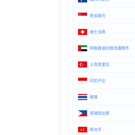
新加坡元
瑞士法郎
阿联酋迪拉姆流通铸币
土耳其里拉
印尼卢比
泰铢
菲律宾比索
新台币