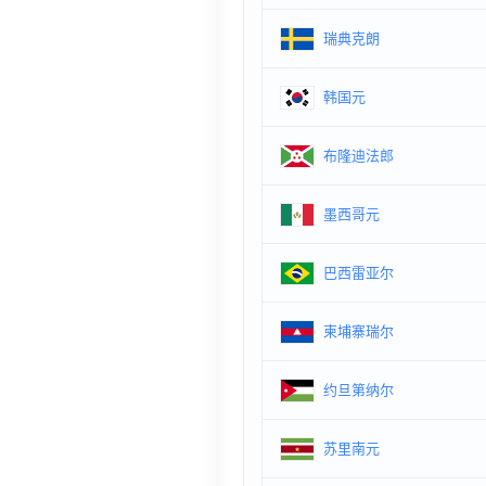
瑞典克朗
韩国元
布隆迪法郎
墨西哥元
巴西雷亚尔
柬埔寨瑞尔
约旦第纳尔
苏里南元