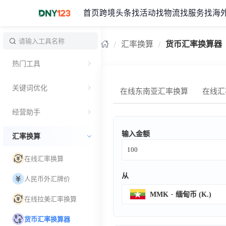
首页
跨境头条
找活动
找物流
找服务
找海
台湾
汇率换算
货币汇率换算器
热门工具
关键词优化
在线东南亚汇率换算
在线汇
经营助手
输入金额
汇率换算
在线汇率换算
从
人民币外汇牌价
MMK
缅甸币 (K.)
在线拉美汇率换算
货币汇率换算器