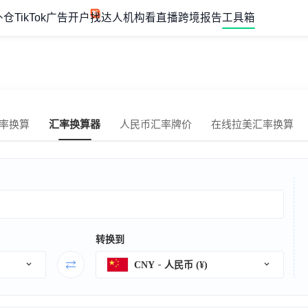
外仓
TikTok广告开户
找达人机构
看直播
跨境报告
工具箱
率换算
汇率换算器
人民币汇率牌价
在线拉美汇率换算
转换到
CNY
人民币 (¥)