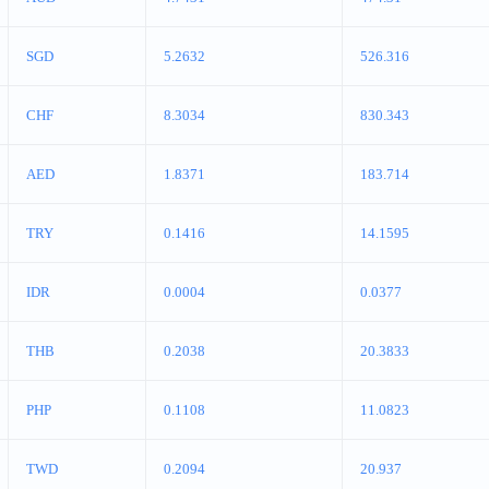
SGD
5.2632
526.316
CHF
8.3034
830.343
AED
1.8371
183.714
TRY
0.1416
14.1595
IDR
0.0004
0.0377
THB
0.2038
20.3833
PHP
0.1108
11.0823
TWD
0.2094
20.937