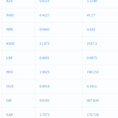
KES
0.0521
5.2148
NAD
0.4127
41.27
NPR
0.0443
4.426
KWD
21.973
2197.3
LBP
0.0001
0.0075
PEN
1.9925
199.253
UGX
0.0018
0.1811
GIP
9.0783
907.829
SAR
1.7973
179.726