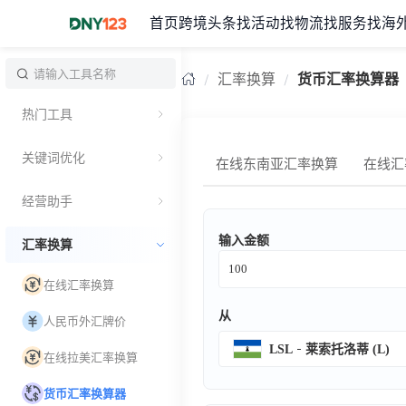
首页
跨境头条
找活动
找物流
找服务
找海
台湾
汇率换算
货币汇率换算器
热门工具
关键词优化
在线东南亚汇率换算
在线汇
经营助手
输入金额
汇率换算
在线汇率换算
从
人民币外汇牌价
LSL
莱索托洛蒂 (L)
在线拉美汇率换算
货币汇率换算器