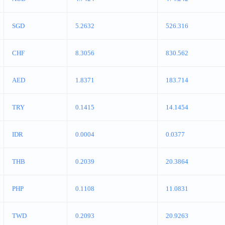
SGD
5.2632
526.316
CHF
8.3056
830.562
AED
1.8371
183.714
TRY
0.1415
14.1454
IDR
0.0004
0.0377
THB
0.2039
20.3864
PHP
0.1108
11.0831
TWD
0.2093
20.9263