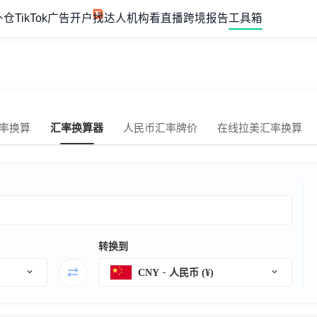
外仓
TikTok广告开户
找达人机构
看直播
跨境报告
工具箱
率换算
汇率换算器
人民币汇率牌价
在线拉美汇率换算
转换到
CNY
人民币 (¥)