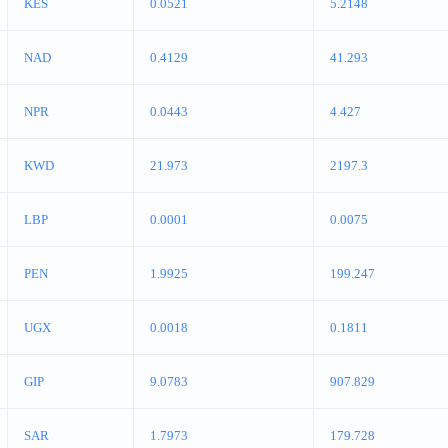
KES
0.0521
5.2148
NAD
0.4129
41.293
NPR
0.0443
4.427
KWD
21.973
2197.3
LBP
0.0001
0.0075
PEN
1.9925
199.247
UGX
0.0018
0.1811
GIP
9.0783
907.829
SAR
1.7973
179.728