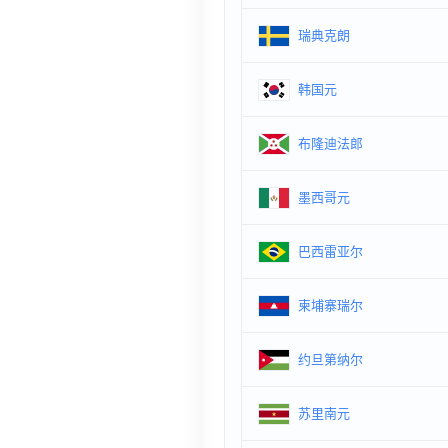
瑞典克朗
韩国元
布隆迪法郎
墨西哥元
巴西雷亚尔
柬埔寨瑞尔
约旦第纳尔
苏里南元