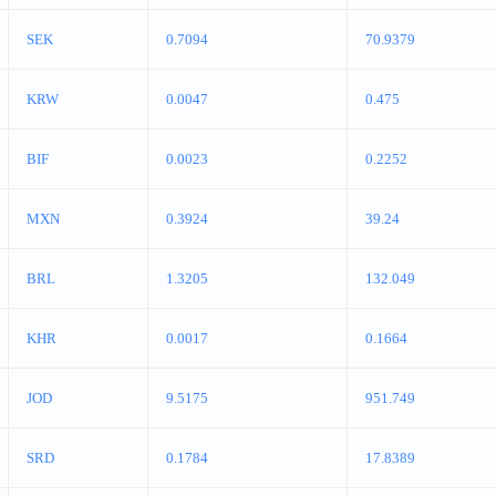
SEK
0.7094
70.9379
KRW
0.0047
0.475
BIF
0.0023
0.2252
MXN
0.3924
39.24
BRL
1.3205
132.049
KHR
0.0017
0.1664
JOD
9.5175
951.749
SRD
0.1784
17.8389