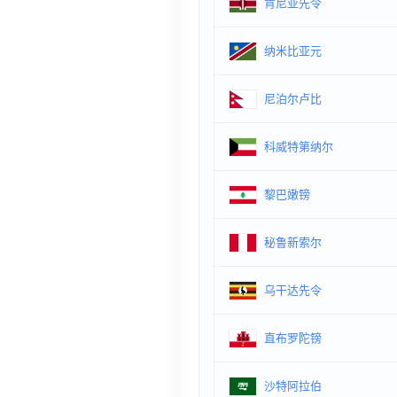
肯尼亚先令
纳米比亚元
尼泊尔卢比
科威特第纳尔
黎巴嫩镑
秘鲁新索尔
乌干达先令
直布罗陀镑
沙特阿拉伯