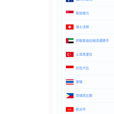
新加坡元
瑞士法郎
阿联酋迪拉姆流通铸币
土耳其里拉
印尼卢比
泰铢
菲律宾比索
新台币