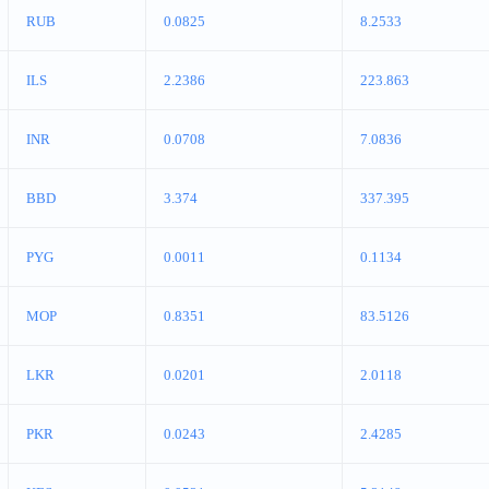
RUB
0.0825
8.2533
ILS
2.2386
223.863
INR
0.0708
7.0836
BBD
3.374
337.395
PYG
0.0011
0.1134
MOP
0.8351
83.5126
LKR
0.0201
2.0118
PKR
0.0243
2.4285