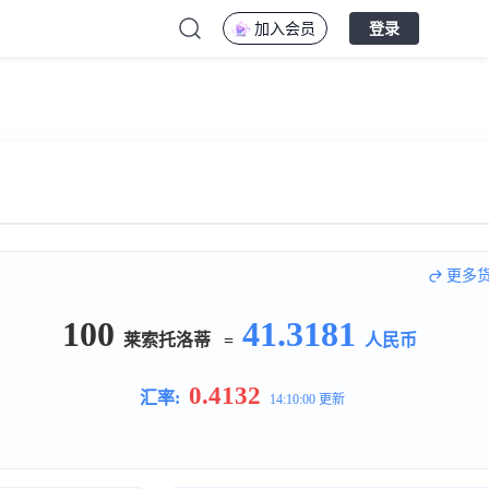
加入会员
登录
更多
100
41.3181
莱索托洛蒂
=
人民币
0.4132
汇率:
14:10:00 更新