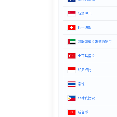
新加坡元
瑞士法郎
阿联酋迪拉姆流通铸币
土耳其里拉
印尼卢比
泰铢
菲律宾比索
新台币