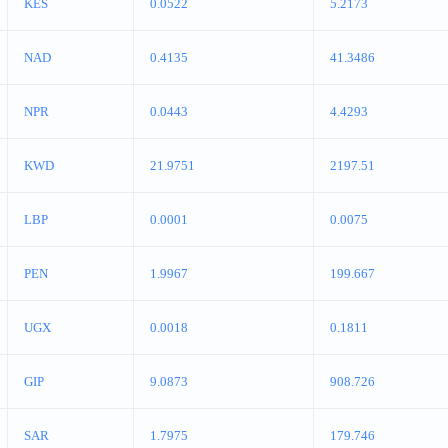
KES
0.0522
5.2173
NAD
0.4135
41.3486
NPR
0.0443
4.4293
KWD
21.9751
2197.51
LBP
0.0001
0.0075
PEN
1.9967
199.667
UGX
0.0018
0.1811
GIP
9.0873
908.726
SAR
1.7975
179.746