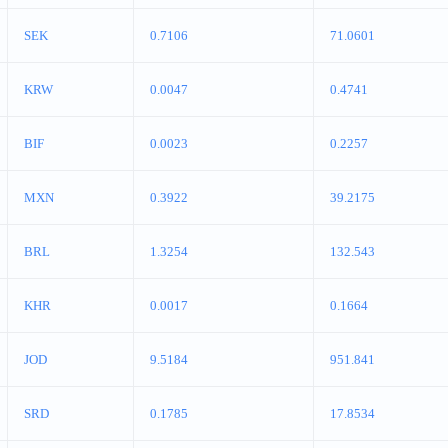
SEK
0.7106
71.0601
KRW
0.0047
0.4741
BIF
0.0023
0.2257
MXN
0.3922
39.2175
BRL
1.3254
132.543
KHR
0.0017
0.1664
JOD
9.5184
951.841
SRD
0.1785
17.8534