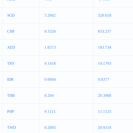
SGD
5.2602
526.018
CHF
8.3326
833.257
AED
1.8373
183.734
TRY
0.1418
14.1793
IDR
0.0004
0.0377
THB
0.204
20.3988
PHP
0.1111
11.1125
TWD
0.2093
20.9316