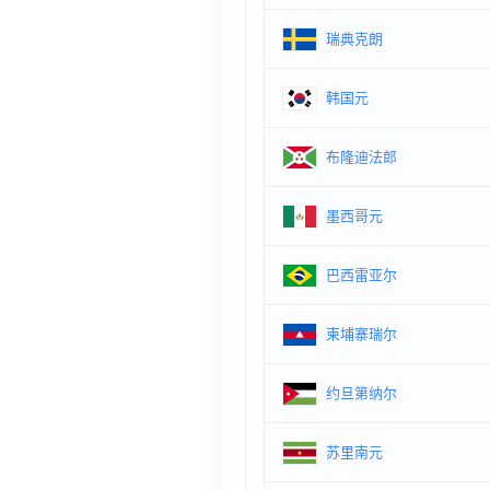
瑞典克朗
韩国元
布隆迪法郎
墨西哥元
巴西雷亚尔
柬埔寨瑞尔
约旦第纳尔
苏里南元