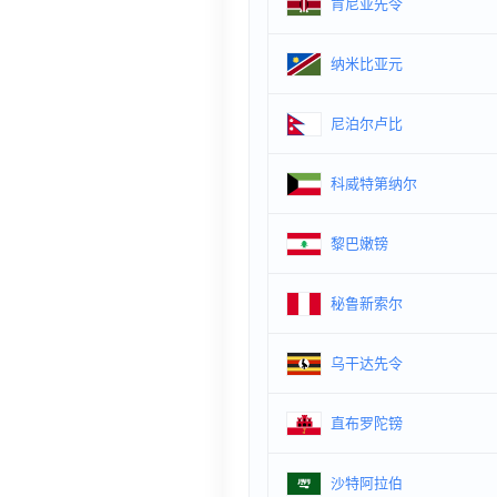
肯尼亚先令
纳米比亚元
尼泊尔卢比
科威特第纳尔
黎巴嫩镑
秘鲁新索尔
乌干达先令
直布罗陀镑
沙特阿拉伯