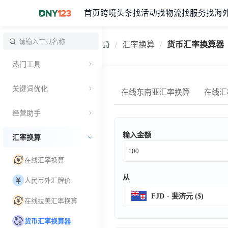
首页
跨境头条
找活动
找物流
找服务
找海
台湾
汇率换算
货币汇率换算器
热门工具
关键词优化
在线东南亚汇率换算
在线汇
经营助手
输入金额
汇率换算
在线汇率换算
从
人民币外汇牌价
FJD
斐济元 ($)
在线拉美汇率换算
货币汇率换算器