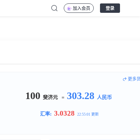
加入会员
登录
更多
100
303.28
斐济元
=
人民币
3.0328
汇率:
22:55:01 更新