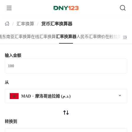
台湾
汇率换算
货币汇率换算器
线东南亚汇率换算
在线汇率换算
汇率换算器
人民币汇率牌价
在线拉美汇率
输入金额
从
MAD
摩洛哥迪拉姆 (د.م.)
转换到