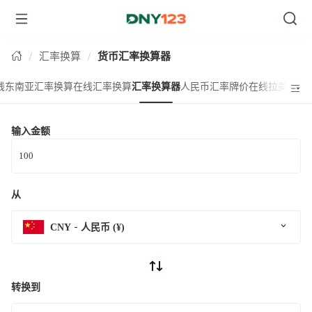
台湾
汇率换算
货币汇率换算器
线东南亚汇率换算
在线汇率换算
汇率换算器
人民币汇率牌价
在线拉美汇率
输入金额
从
CNY
人民币 (¥)
转换到