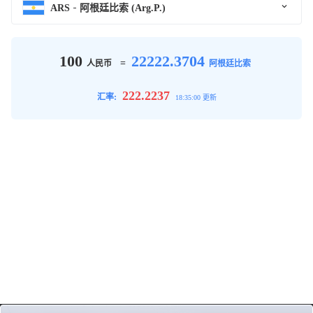
ARS
阿根廷比索 (Arg.P.)
100
22222.3704
=
人民币
阿根廷比索
222.2237
汇率:
18:35:00 更新