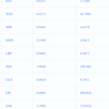
KES
0.0521
5.2149
NAD
0.4171
41.7065
NPR
0.0443
4.4279
KWD
21.965
2196.5
LBP
0.0001
0.0075
PEN
1.9948
199.481
UGX
0.0018
0.1811
GIP
9.0983
909.826
SAR
1.7965
179.654