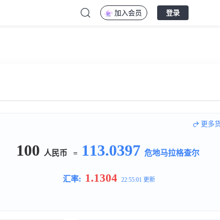
加入会员
登录
更多
100
113.0397
人民币
=
危地马拉格查尔
1.1304
汇率:
22:55:01 更新