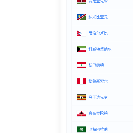
肯尼亚先令
纳米比亚元
尼泊尔卢比
科威特第纳尔
黎巴嫩镑
秘鲁新索尔
乌干达先令
直布罗陀镑
沙特阿拉伯