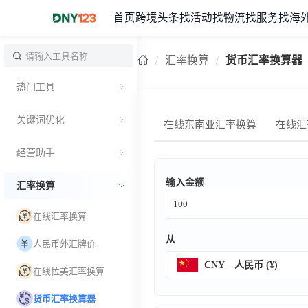
首页
跨境头条
找活动
找物流
找服务
找海
台湾
汇率换算
货币汇率换算器
热门工具
关键词优化
在线东南亚汇率换算
在线汇
经营助手
输入金额
汇率换算
在线汇率换算
从
人民币外汇牌价
CNY
人民币 (¥)
在线拉美汇率换算
货币汇率换算器