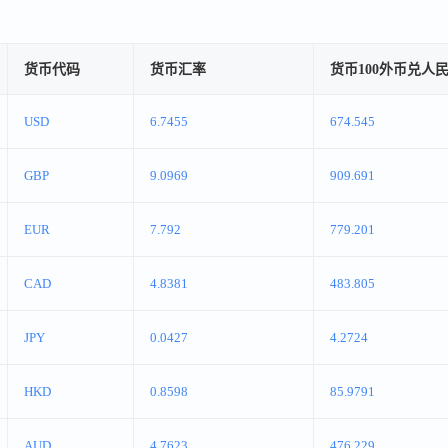
货币代码
货币汇率
货币100外币兑人
USD
6.7455
674.545
GBP
9.0969
909.691
EUR
7.792
779.201
CAD
4.8381
483.805
JPY
0.0427
4.2724
HKD
0.8598
85.9791
AUD
4.7623
476.229