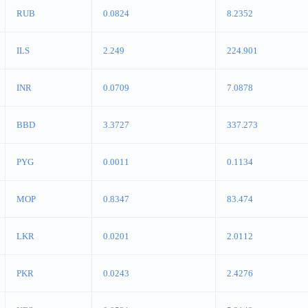
RUB
0.0824
8.2352
ILS
2.249
224.901
INR
0.0709
7.0878
BBD
3.3727
337.273
PYG
0.0011
0.1134
MOP
0.8347
83.474
LKR
0.0201
2.0112
PKR
0.0243
2.4276