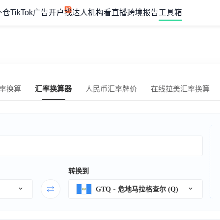
外仓
TikTok广告开户
找达人机构
看直播
跨境报告
工具箱
率换算
汇率换算器
人民币汇率牌价
在线拉美汇率换算
转换到
GTQ
危地马拉格查尔 (Q)