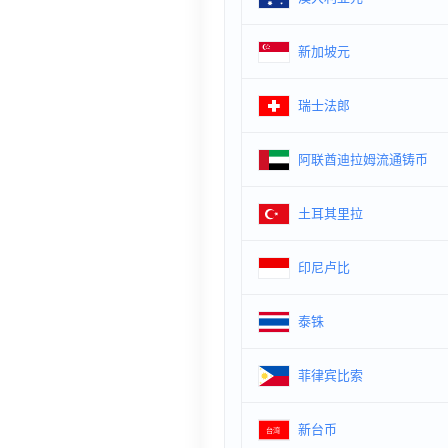
新加坡元
瑞士法郎
阿联酋迪拉姆流通铸币
土耳其里拉
印尼卢比
泰铢
菲律宾比索
新台币