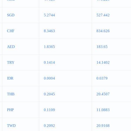
SGD
5.2744
527.442
CHF
8.3463
834.626
AED
1.8365
183.65
TRY
0.1414
14.1402
IDR
0.0004
0.0379
THB
0.2045
20.4507
PHP
0.1109
11.0883
TWD
0.2092
20.9168