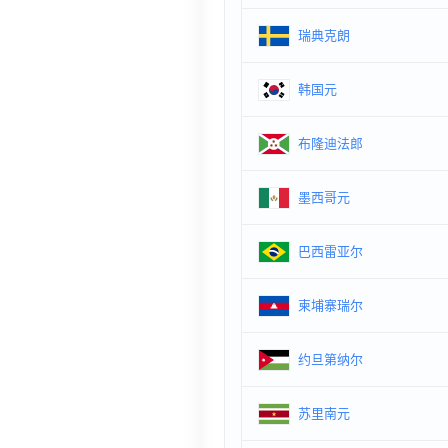
瑞典克朗
韩国元
布隆迪法郎
墨西哥元
巴西雷亚尔
柬埔寨瑞尔
约旦第纳尔
苏里南元