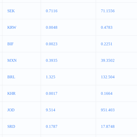
SEK
0.7116
71.1556
KRW
0.0048
0.4783
BIF
0.0023
0.2251
MXN
0.3935
39.3502
BRL
1.325
132.504
KHR
0.0017
0.1664
JOD
9.514
951.403
SRD
0.1787
17.8748