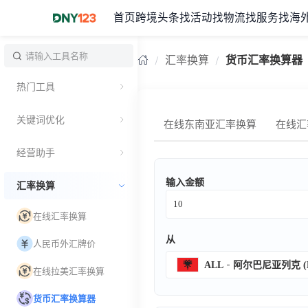
首页
跨境头条
找活动
找物流
找服务
找海
台湾
汇率换算
货币汇率换算器
热门工具
关键词优化
在线东南亚汇率换算
在线汇
经营助手
输入金额
汇率换算
在线汇率换算
从
人民币外汇牌价
ALL
阿尔巴尼亚列克 (L
在线拉美汇率换算
货币汇率换算器