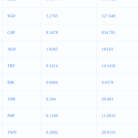
SGD
5.2765
527.648
CHF
8.3478
834.781
AED
1.8365
183.65
TRY
0.1414
14.1418
IDR
0.0004
0.0379
THB
0.204
20.403
PHP
0.1109
11.0933
TWD
0.2092
20.9155