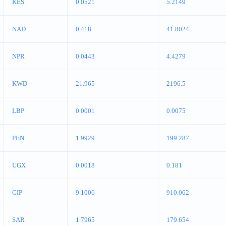
KES
0.0521
5.2149
NAD
0.418
41.8024
NPR
0.0443
4.4279
KWD
21.965
2196.5
LBP
0.0001
0.0075
PEN
1.9929
199.287
UGX
0.0018
0.181
GIP
9.1006
910.062
SAR
1.7965
179.654