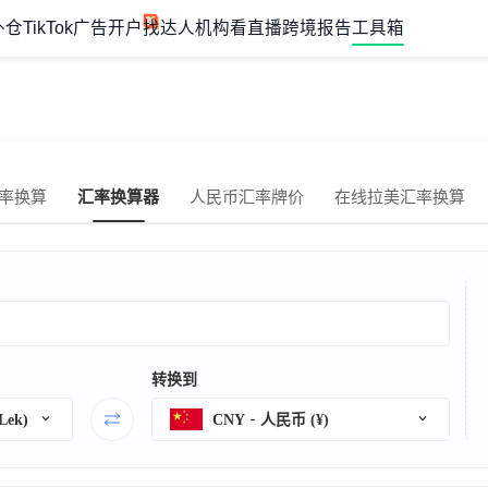
外仓
TikTok广告开户
找达人机构
看直播
跨境报告
工具箱
率换算
汇率换算器
人民币汇率牌价
在线拉美汇率换算
转换到
ek)
CNY
人民币 (¥)