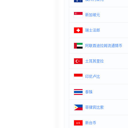
新加坡元
瑞士法郎
阿联酋迪拉姆流通铸币
土耳其里拉
印尼卢比
泰铢
菲律宾比索
新台币