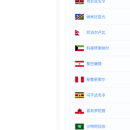
肯尼亚先令
纳米比亚元
尼泊尔卢比
科威特第纳尔
黎巴嫩镑
秘鲁新索尔
乌干达先令
直布罗陀镑
沙特阿拉伯