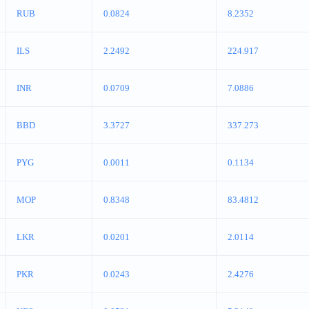
RUB
0.0824
8.2352
ILS
2.2492
224.917
INR
0.0709
7.0886
BBD
3.3727
337.273
PYG
0.0011
0.1134
MOP
0.8348
83.4812
LKR
0.0201
2.0114
PKR
0.0243
2.4276