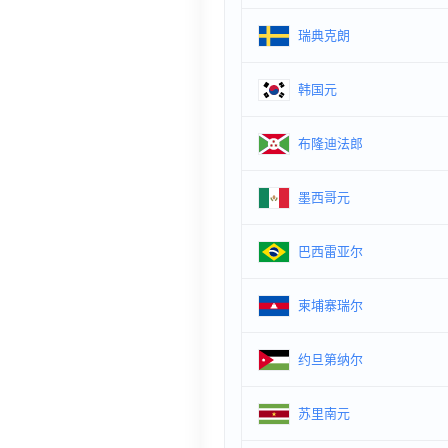
瑞典克朗
韩国元
布隆迪法郎
墨西哥元
巴西雷亚尔
柬埔寨瑞尔
约旦第纳尔
苏里南元