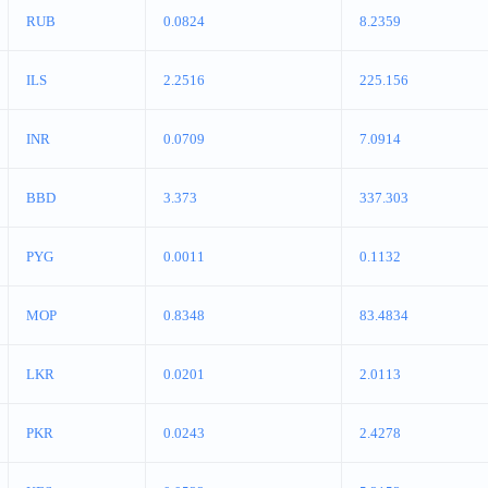
RUB
0.0824
8.2359
ILS
2.2516
225.156
INR
0.0709
7.0914
BBD
3.373
337.303
PYG
0.0011
0.1132
MOP
0.8348
83.4834
LKR
0.0201
2.0113
PKR
0.0243
2.4278