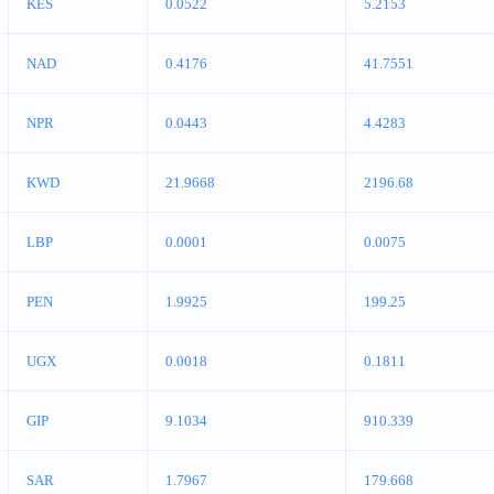
KES
0.0522
5.2153
NAD
0.4176
41.7551
NPR
0.0443
4.4283
KWD
21.9668
2196.68
LBP
0.0001
0.0075
PEN
1.9925
199.25
UGX
0.0018
0.1811
GIP
9.1034
910.339
SAR
1.7967
179.668