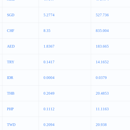
SGD
5.2774
527.736
CHF
8.35
835.004
AED
1.8367
183.665
TRY
0.1417
14.1652
IDR
0.0004
0.0379
THB
0.2049
20.4853
PHP
0.1112
11.1163
TWD
0.2094
20.938