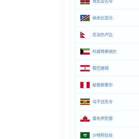
肯尼亚先令
纳米比亚元
尼泊尔卢比
科威特第纳尔
黎巴嫩镑
秘鲁新索尔
乌干达先令
直布罗陀镑
沙特阿拉伯