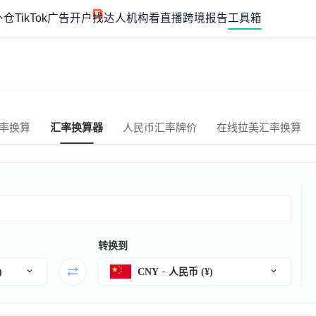
外仓
TikTok广告开户
找达人机构
看直播
跨境报告
工具箱
率换算
汇率换算器
人民币汇率牌价
在线拉美汇率换算
转换到
)
CNY
人民币 (¥)