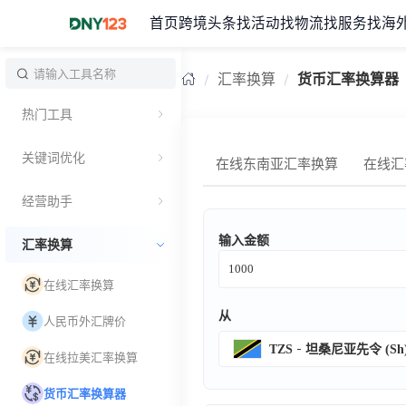
首页
跨境头条
找活动
找物流
找服务
找海
台湾
汇率换算
货币汇率换算器
热门工具
关键词优化
在线东南亚汇率换算
在线汇
经营助手
输入金额
汇率换算
在线汇率换算
从
人民币外汇牌价
TZS
坦桑尼亚先令 (Sh
在线拉美汇率换算
货币汇率换算器