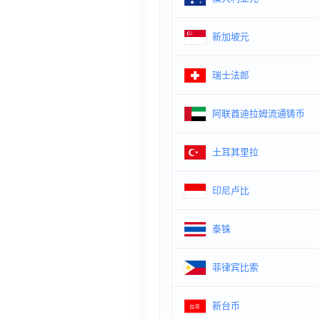
新加坡元
瑞士法郎
阿联酋迪拉姆流通铸币
土耳其里拉
印尼卢比
泰铢
菲律宾比索
新台币