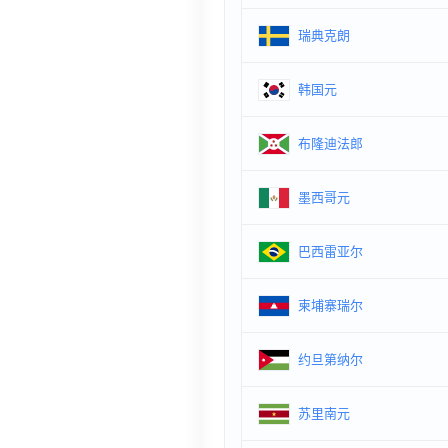
瑞典克朗
韩国元
布隆迪法郎
墨西哥元
巴西雷亚尔
柬埔寨瑞尔
约旦第纳尔
苏里南元