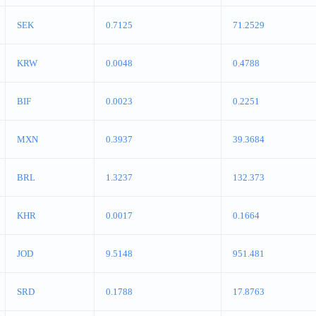
SEK
0.7125
71.2529
KRW
0.0048
0.4788
BIF
0.0023
0.2251
MXN
0.3937
39.3684
BRL
1.3237
132.373
KHR
0.0017
0.1664
JOD
9.5148
951.481
SRD
0.1788
17.8763